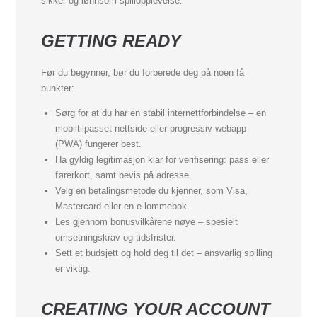
sikker og lønnsom spillopplevelse.
GETTING READY
Før du begynner, bør du forberede deg på noen få
punkter:
Sørg for at du har en stabil internettforbindelse – en
mobiltilpasset nettside eller progressiv webapp
(PWA) fungerer best.
Ha gyldig legitimasjon klar for verifisering: pass eller
førerkort, samt bevis på adresse.
Velg en betalingsmetode du kjenner, som Visa,
Mastercard eller en e-lommebok.
Les gjennom bonusvilkårene nøye – spesielt
omsetningskrav og tidsfrister.
Sett et budsjett og hold deg til det – ansvarlig spilling
er viktig.
CREATING YOUR ACCOUNT