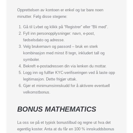
Opprettelsen av kontoen er enkel og tar bare noen
minutter. Følg disse stegene:
Gå til Lvbet og klikk på “Registrer” eller “Bli med”.
Fyll inn personopplysninger: navn, e-post,
fødselsdato og adresse.
Velg brukernavn og passord – bruk en sterk
kombinasjon med minst 8 tegn, inkludert tall og
symboler.
Bekreft e-postadressen din via lenken du mottar.
Logg inn og fullfør KYC-verifiseringen ved å laste opp
legitimasjon. Dette frigjør uttak.
Gjør et minimumsinnskudd for å aktivere eventuell
velkomstbonus.
BONUS MATHEMATICS
La oss se på et typisk bonustilbud og regne ut hva det
egentlig koster. Anta at du får en 100 % innskuddsbonus