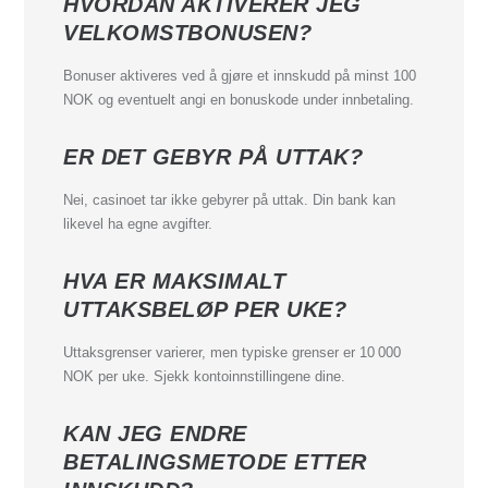
HVORDAN AKTIVERER JEG
VELKOMSTBONUSEN?
Bonuser aktiveres ved å gjøre et innskudd på minst 100
NOK og eventuelt angi en bonuskode under innbetaling.
ER DET GEBYR PÅ UTTAK?
Nei, casinoet tar ikke gebyrer på uttak. Din bank kan
likevel ha egne avgifter.
HVA ER MAKSIMALT
UTTAKSBELØP PER UKE?
Uttaksgrenser varierer, men typiske grenser er 10 000
NOK per uke. Sjekk kontoinnstillingene dine.
KAN JEG ENDRE
BETALINGSMETODE ETTER