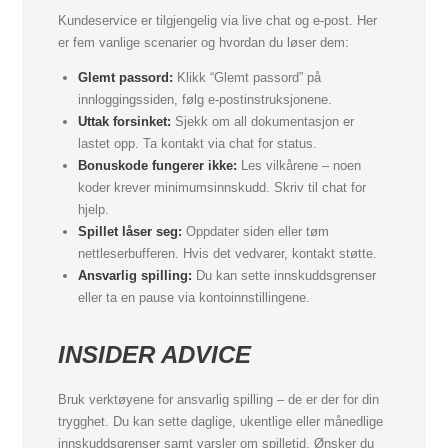
Kundeservice er tilgjengelig via live chat og e-post. Her
er fem vanlige scenarier og hvordan du løser dem:
Glemt passord:
Klikk “Glemt passord” på
innloggingssiden, følg e-postinstruksjonene.
Uttak forsinket:
Sjekk om all dokumentasjon er
lastet opp. Ta kontakt via chat for status.
Bonuskode fungerer ikke:
Les vilkårene – noen
koder krever minimumsinnskudd. Skriv til chat for
hjelp.
Spillet låser seg:
Oppdater siden eller tøm
nettleserbufferen. Hvis det vedvarer, kontakt støtte.
Ansvarlig spilling:
Du kan sette innskuddsgrenser
eller ta en pause via kontoinnstillingene.
INSIDER ADVICE
Bruk verktøyene for ansvarlig spilling – de er der for din
trygghet. Du kan sette daglige, ukentlige eller månedlige
innskuddsgrenser samt varsler om spilletid. Ønsker du