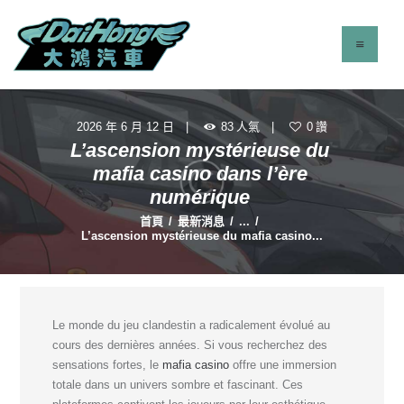
2026 年 6 月 12 日
83
人氣
0
讚
最新消息
L’ascension mystérieuse du
服務項目
mafia casino dans l’ère
numérique
立即找車
首頁
最新消息
...
聯絡我們
L’ascension mystérieuse du mafia casino...
關於我們
Le monde du jeu clandestin a radicalement évolué au
cours des dernières années. Si vous recherchez des
sensations fortes, le
mafia casino
offre une immersion
totale dans un univers sombre et fascinant. Ces