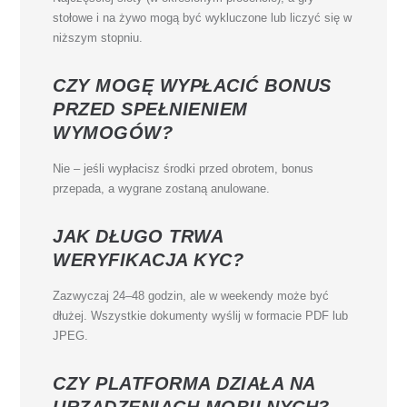
stołowe i na żywo mogą być wykluczone lub liczyć się w
niższym stopniu.
CZY MOGĘ WYPŁACIĆ BONUS
PRZED SPEŁNIENIEM
WYMOGÓW?
Nie – jeśli wypłacisz środki przed obrotem, bonus
przepada, a wygrane zostaną anulowane.
JAK DŁUGO TRWA
WERYFIKACJA KYC?
Zazwyczaj 24–48 godzin, ale w weekendy może być
dłużej. Wszystkie dokumenty wyślij w formacie PDF lub
JPEG.
CZY PLATFORMA DZIAŁA NA
URZĄDZENIACH MOBILNYCH?