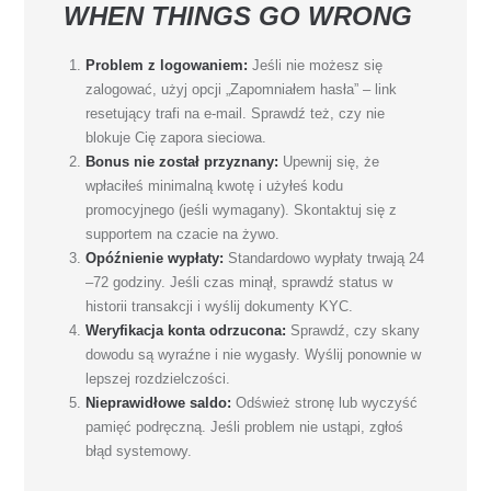
WHEN THINGS GO WRONG
Problem z logowaniem:
Jeśli nie możesz się
zalogować, użyj opcji „Zapomniałem hasła” – link
resetujący trafi na e-mail. Sprawdź też, czy nie
blokuje Cię zapora sieciowa.
Bonus nie został przyznany:
Upewnij się, że
wpłaciłeś minimalną kwotę i użyłeś kodu
promocyjnego (jeśli wymagany). Skontaktuj się z
supportem na czacie na żywo.
Opóźnienie wypłaty:
Standardowo wypłaty trwają 24
–72 godziny. Jeśli czas minął, sprawdź status w
historii transakcji i wyślij dokumenty KYC.
Weryfikacja konta odrzucona:
Sprawdź, czy skany
dowodu są wyraźne i nie wygasły. Wyślij ponownie w
lepszej rozdzielczości.
Nieprawidłowe saldo:
Odśwież stronę lub wyczyść
pamięć podręczną. Jeśli problem nie ustąpi, zgłoś
błąd systemowy.