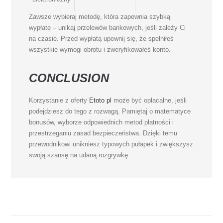
Zawsze wybieraj metodę, która zapewnia szybką
wypłatę – unikaj przelewów bankowych, jeśli zależy Ci
na czasie. Przed wypłatą upewnij się, że spełniłeś
wszystkie wymogi obrotu i zweryfikowałeś konto.
CONCLUSION
Korzystanie z oferty
Etoto pl
może być opłacalne, jeśli
podejdziesz do tego z rozwagą. Pamiętaj o matematyce
bonusów, wyborze odpowiednich metod płatności i
przestrzeganiu zasad bezpieczeństwa. Dzięki temu
przewodnikowi unikniesz typowych pułapek i zwiększysz
swoją szansę na udaną rozgrywkę.