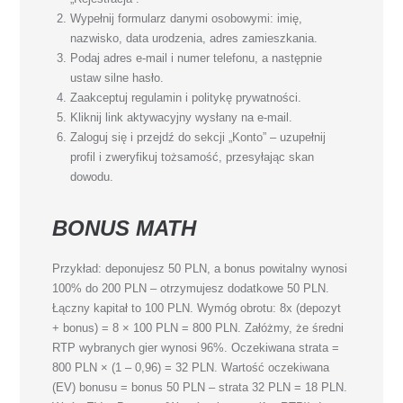
Wypełnij formularz danymi osobowymi: imię,
nazwisko, data urodzenia, adres zamieszkania.
Podaj adres e-mail i numer telefonu, a następnie
ustaw silne hasło.
Zaakceptuj regulamin i politykę prywatności.
Kliknij link aktywacyjny wysłany na e-mail.
Zaloguj się i przejdź do sekcji „Konto” – uzupełnij
profil i zweryfikuj tożsamość, przesyłając skan
dowodu.
BONUS MATH
Przykład: deponujesz 50 PLN, a bonus powitalny wynosi
100% do 200 PLN – otrzymujesz dodatkowe 50 PLN.
Łączny kapitał to 100 PLN. Wymóg obrotu: 8x (depozyt
+ bonus) = 8 × 100 PLN = 800 PLN. Załóżmy, że średni
RTP wybranych gier wynosi 96%. Oczekiwana strata =
800 PLN × (1 – 0,96) = 32 PLN. Wartość oczekiwana
(EV) bonusu = bonus 50 PLN – strata 32 PLN = 18 PLN.