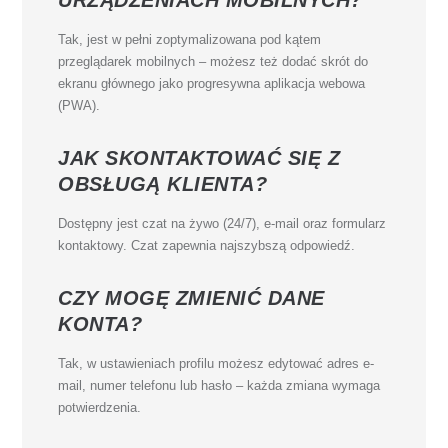
Tak, jest w pełni zoptymalizowana pod kątem
przeglądarek mobilnych – możesz też dodać skrót do
ekranu głównego jako progresywna aplikacja webowa
(PWA).
JAK SKONTAKTOWAĆ SIĘ Z
OBSŁUGĄ KLIENTA?
Dostępny jest czat na żywo (24/7), e-mail oraz formularz
kontaktowy. Czat zapewnia najszybszą odpowiedź.
CZY MOGĘ ZMIENIĆ DANE
KONTA?
Tak, w ustawieniach profilu możesz edytować adres e-
mail, numer telefonu lub hasło – każda zmiana wymaga
potwierdzenia.