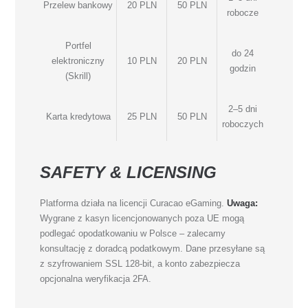
Przelew bankowy
20 PLN
50 PLN
robocze
Portfel
do 24
elektroniczny
10 PLN
20 PLN
godzin
(Skrill)
2–5 dni
Karta kredytowa
25 PLN
50 PLN
roboczych
SAFETY & LICENSING
Platforma działa na licencji Curacao eGaming.
Uwaga:
Wygrane z kasyn licencjonowanych poza UE mogą
podlegać opodatkowaniu w Polsce – zalecamy
konsultację z doradcą podatkowym. Dane przesyłane są
z szyfrowaniem SSL 128-bit, a konto zabezpiecza
opcjonalna weryfikacja 2FA.