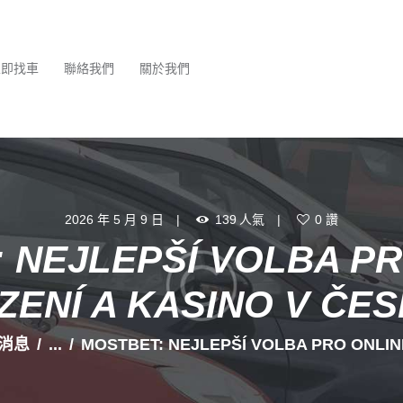
最新消息
服務項目
立即找車
聯絡我們
關於我們
立即找車
聯絡我們
關於我們
2026 年 5 月 9 日
139
人氣
0
讚
 NEJLEPŠÍ VOLBA P
ZENÍ A KASINO V ČE
消息
...
MOSTBET: NEJLEPŠÍ VOLBA PRO ONLINE