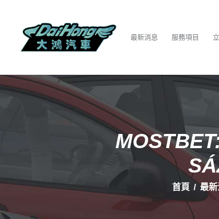
最新消息
服務項目
MOSTBET:
SÁ
首頁
最新