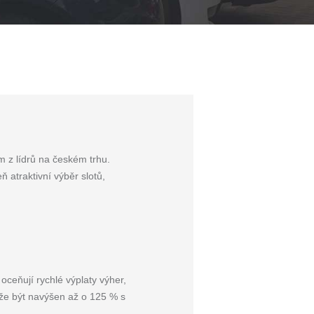
m z lídrů na českém trhu.
ň atraktivní výběr slotů,
 oceňují rychlé výplaty výher,
ůže být navýšen až o 125 % s