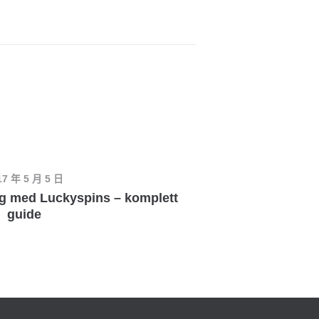
17 年 5 月 5 日
ng med Luckyspins – komplett
guide