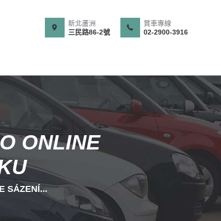
新北蘆洲
賞車專線
三民路86-2號
02-2900-3916
RO ONLINE
SKU
 SÁZENÍ...