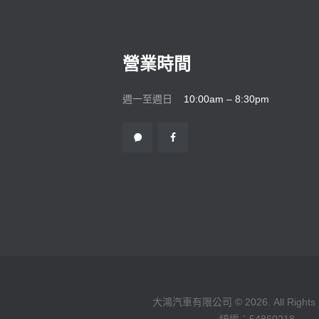
營業時間
週一至週日
10:00am – 8:30pm
大鴻汽車有限公司 © 2026. All Rights 