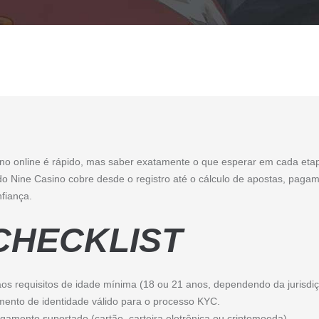
no online é rápido, mas saber exatamente o que esperar em cada et
o do Nine Casino cobre desde o registro até o cálculo de apostas, pag
fiança.
CHECKLIST
aos requisitos de idade mínima (18 ou 21 anos, dependendo da jurisdiç
nto de identidade válido para o processo KYC.
amento suportado (cartão, carteira eletrônica ou criptomoeda).