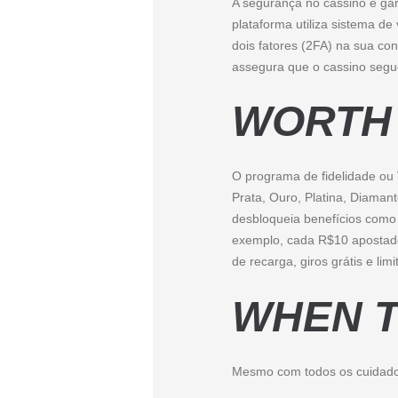
A segurança no cassino é gara
plataforma utiliza sistema d
dois fatores (2FA) na sua c
assegura que o cassino segue
WORTH
O programa de fidelidade ou 
Prata, Ouro, Platina, Diaman
desbloqueia benefícios como 
exemplo, cada R$10 apostado
de recarga, giros grátis e lim
WHEN 
Mesmo com todos os cuidados