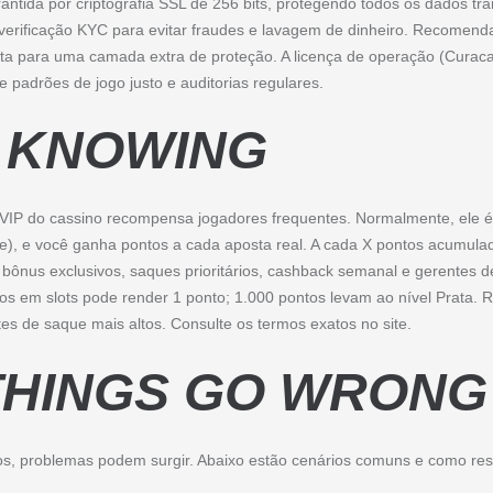
ntida por criptografia SSL de 256 bits, protegendo todos os dados tra
e verificação KYC para evitar fraudes e lavagem de dinheiro. Recomenda
onta para uma camada extra de proteção. A licença de operação (Cura
 padrões de jogo justo e auditorias regulares.
 KNOWING
VIP do cassino recompensa jogadores frequentes. Normalmente, ele é 
te), e você ganha pontos a cada aposta real. A cada X pontos acumulad
bônus exclusivos, saques prioritários, cashback semanal e gerentes d
s em slots pode render 1 ponto; 1.000 pontos levam ao nível Prata. R
ites de saque mais altos. Consulte os termos exatos no site.
THINGS GO WRONG
, problemas podem surgir. Abaixo estão cenários comuns e como reso