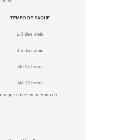
TEMPO DE SAQUE
1-3 dias úteis
3-5 dias úteis
Até 24 horas
Até 12 horas
exigem que o mesmo método do