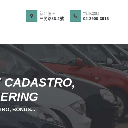
新北蘆洲
賞車專線
三民路86-2號
02-2900-3916
E CADASTRO,
ERING
RO, BÔNUS...