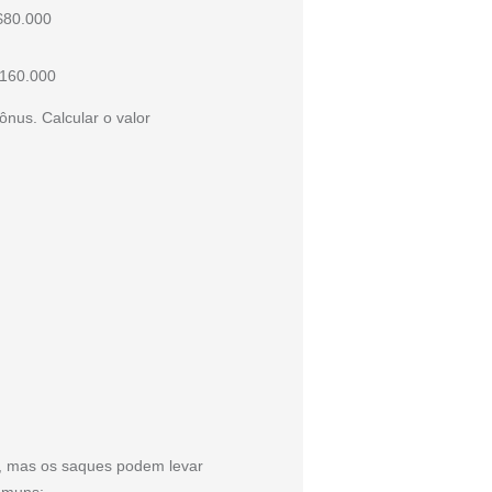
80.000
160.000
ônus. Calcular o valor
s, mas os saques podem levar
omuns: