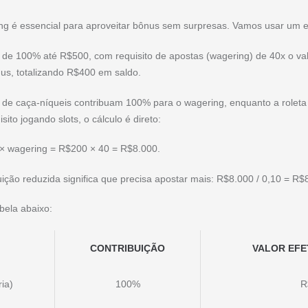
ng é essencial para aproveitar bônus sem surpresas. Vamos usar um e
de 100% até R$500, com requisito de apostas (wagering) de 40x o val
s, totalizando R$400 em saldo.
 de caça-níqueis contribuam 100% para o wagering, enquanto a roleta
ito jogando slots, o cálculo é direto:
s × wagering = R$200 × 40 = R$8.000.
buição reduzida significa que precisa apostar mais: R$8.000 / 0,10 = R$
abela abaixo:
CONTRIBUIÇÃO
VALOR EFE
ia)
100%
R