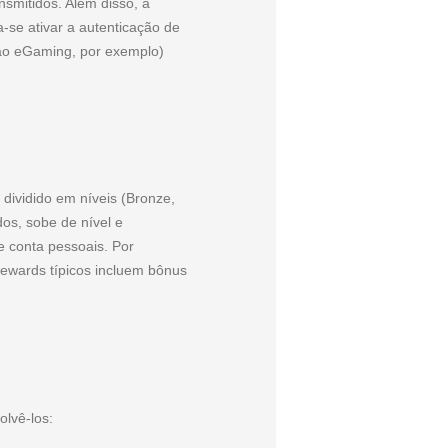
nsmitidos. Além disso, a
-se ativar a autenticação de
cao eGaming, por exemplo)
dividido em níveis (Bronze,
os, sobe de nível e
e conta pessoais. Por
ewards típicos incluem bônus
lvê-los: