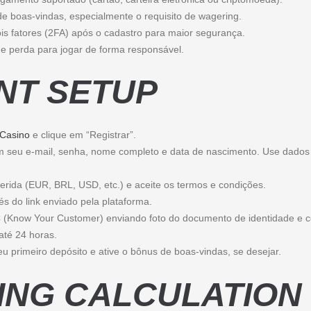
e boas-vindas, especialmente o requisito de wagering.
ois fatores (2FA) após o cadastro para maior segurança.
o e perda para jogar de forma responsável.
NT SETUP
 Casino
e clique em “Registrar”.
m seu e-mail, senha, nome completo e data de nascimento. Use dados 
rida (EUR, BRL, USD, etc.) e aceite os termos e condições.
és do link enviado pela plataforma.
(Know Your Customer) enviando foto do documento de identidade e c
até 24 horas.
eu primeiro depósito e ative o bônus de boas-vindas, se desejar.
NG CALCULATION