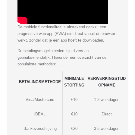
De mobiele functionaliteit is uitstekend dankzij een
progressive web app (PWA) die direct vanuit de browser
werkt, zonder dat je een app hoeft te downloaden.
De betalingsmogelijkheden zijn divers en
gebruiksvriendelijk. Hieronder een overzicht van de
populairste methoden:
MINIMALE
VERWERKINGSTIJD
BETALINGSMETHODE
STORTING
OPNAME
Visa/Mastercard
€10
1-3 werkdagen
iDEAL
€10
Direct
Bankoverschrijving
€20
3-5 werkdagen