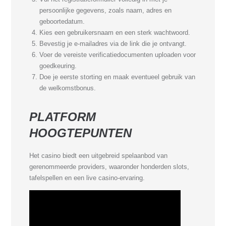
persoonlijke gegevens, zoals naam, adres en
geboortedatum.
Kies een gebruikersnaam en een sterk wachtwoord.
Bevestig je e-mailadres via de link die je ontvangt.
Voer de vereiste verificatiedocumenten uploaden voor
goedkeuring.
Doe je eerste storting en maak eventueel gebruik van
de welkomstbonus.
PLATFORM
HOOGTEPUNTEN
Het casino biedt een uitgebreid spelaanbod van
gerenommeerde providers, waaronder honderden slots,
tafelspellen en een live casino-ervaring.