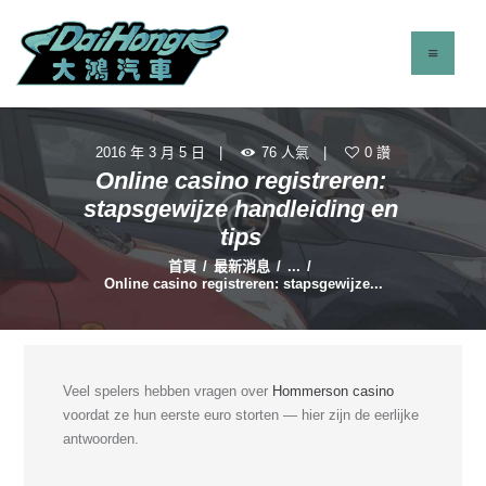
2016 年 3 月 5 日
76
人氣
0
讚
最新消息
Online casino registreren:
服務項目
stapsgewijze handleiding en
tips
立即找車
首頁
最新消息
...
聯絡我們
Online casino registreren: stapsgewijze...
關於我們
Veel spelers hebben vragen over
Hommerson casino
voordat ze hun eerste euro storten — hier zijn de eerlijke
antwoorden.