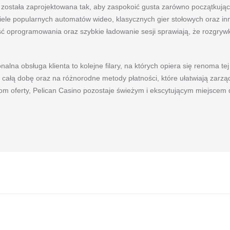
ie została zaprojektowana tak, aby zaspokoić gusta zarówno początkuj
iele popularnych automatów wideo, klasycznych gier stołowych oraz i
ść oprogramowania oraz szybkie ładowanie sesji sprawiają, że rozgryw
alna obsługa klienta to kolejne filary, na których opiera się renoma te
 całą dobę oraz na różnorodne metody płatności, które ułatwiają zarzą
jom oferty, Pelican Casino pozostaje świeżym i ekscytującym miejscem 