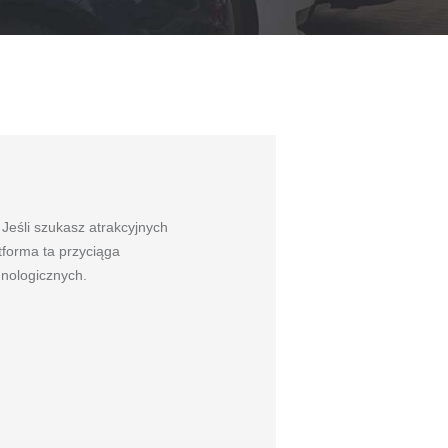
eśli szukasz atrakcyjnych
tforma ta przyciąga
hnologicznych.