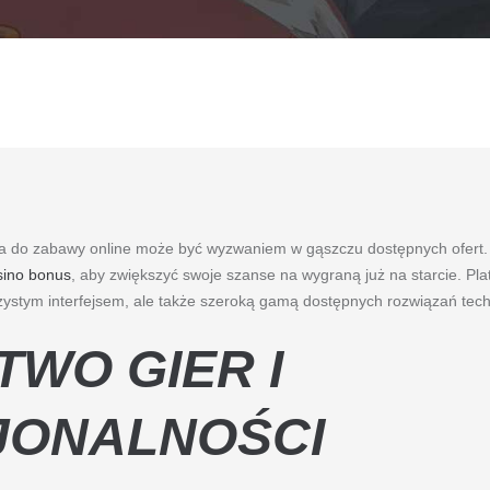
 do zabawy online może być wyzwaniem w gąszczu dostępnych ofert. J
sino bonus
, aby zwiększyć swoje szanse na wygraną już na starcie. Pla
rzystym interfejsem, ale także szeroką gamą dostępnych rozwiązań tec
WO GIER I
JONALNOŚCI