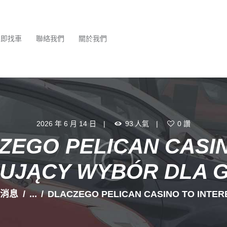
最新消息
服務項目
立即找車
聯絡我們
關於我們
立即找車
聯絡我們
關於我們
2026 年 6 月 14 日
93
人氣
0
讚
ZEGO PELICAN CASI
SUJĄCY WYBÓR DLA 
新消息
...
DLACZEGO PELICAN CASINO TO INTERE