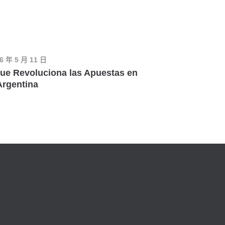
6 年 5 月 11 日
que Revoluciona las Apuestas en
Argentina