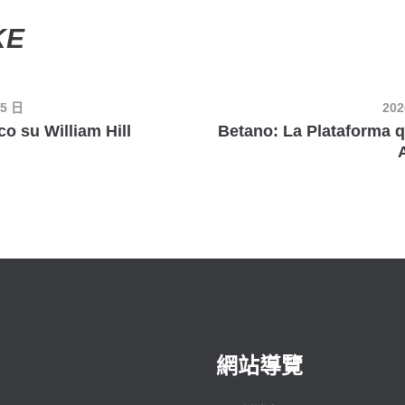
KE
15 日
202
oco su William Hill
Betano: La Plataforma 
網站導覽