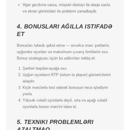
Əgər gecikmə varsa, müştəri dəstəyi ilə əlaqə saxla
və ekran görüntüləri ilə problemi sənədləşdir.
4. BONUSLARI AĞILLA ISTIFADƏ
ET
Bonusları tələsik qəbul etmə — əvvəlcə mərc şərtlərini,
uyğundur oyunları və maksimum çıxarış limitlərini oxu.
Bonus strategiyası üçün bu addımları tətbiq et:
Şərtləri başdan-ayağa oxu.
Uyğun oyunların RTP (return to player) göstəricilərini
araşdır.
Kiçik mərclərlə test edərək bonusun necə işlədiyini
yoxla.
Yüksək volatil oyunlarla deyil, orta və aşağı volatil
oyunlarla bonus mərcini idarə et.
5. TEXNIKI PROBLEMLƏRI
AZALTMAQ