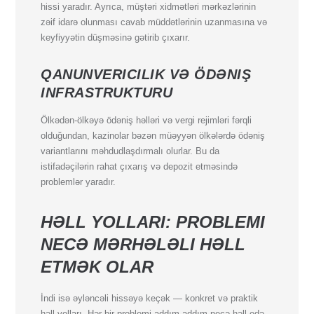
hissi yaradır. Ayrıca, müştəri xidmətləri mərkəzlərinin
zəif idarə olunması cavab müddətlərinin uzanmasına və
keyfiyyətin düşməsinə gətirib çıxarır.
QANUNVERICILIK VƏ ÖDƏNIŞ
INFRASTRUKTURU
Ölkədən-ölkəyə ödəniş həlləri və vergi rejimləri fərqli
olduğundan, kazinolar bəzən müəyyən ölkələrdə ödəniş
variantlarını məhdudlaşdırmalı olurlar. Bu da
istifadəçilərin rahat çıxarış və depozit etməsində
problemlər yaradır.
HƏLL YOLLARI: PROBLEMI
NECƏ MƏRHƏLƏLI HƏLL
ETMƏK OLAR
İndi isə əyləncəli hissəyə keçək — konkret və praktik
həll yolları. Hər bir problemi addım-addım necə həll edə