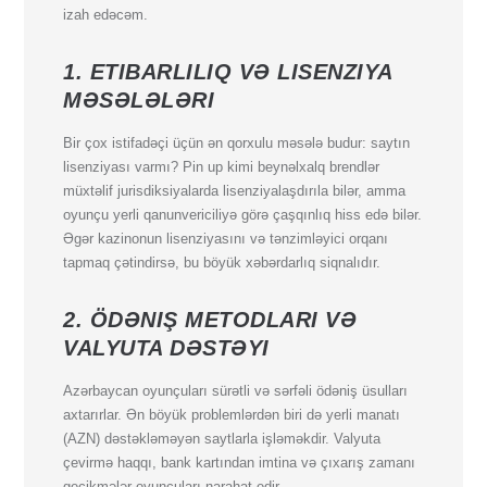
izah edəcəm.
1. ETIBARLILIQ VƏ LISENZIYA
MƏSƏLƏLƏRI
Bir çox istifadəçi üçün ən qorxulu məsələ budur: saytın
lisenziyası varmı? Pin up kimi beynəlxalq brendlər
müxtəlif jurisdiksiyalarda lisenziyalaşdırıla bilər, amma
oyunçu yerli qanunvericiliyə görə çaşqınlıq hiss edə bilər.
Əgər kazinonun lisenziyasını və tənzimləyici orqanı
tapmaq çətindirsə, bu böyük xəbərdarlıq siqnalıdır.
2. ÖDƏNIŞ METODLARI VƏ
VALYUTA DƏSTƏYI
Azərbaycan oyunçuları sürətli və sərfəli ödəniş üsulları
axtarırlar. Ən böyük problemlərdən biri də yerli manatı
(AZN) dəstəkləməyən saytlarla işləməkdir. Valyuta
çevirmə haqqı, bank kartından imtina və çıxarış zamanı
gecikmələr oyunçuları narahat edir.