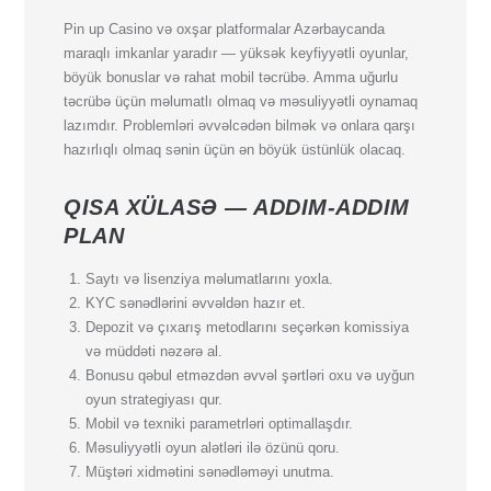
Pin up Casino və oxşar platformalar Azərbaycanda
maraqlı imkanlar yaradır — yüksək keyfiyyətli oyunlar,
böyük bonuslar və rahat mobil təcrübə. Amma uğurlu
təcrübə üçün məlumatlı olmaq və məsuliyyətli oynamaq
lazımdır. Problemləri əvvəlcədən bilmək və onlara qarşı
hazırlıqlı olmaq sənin üçün ən böyük üstünlük olacaq.
QISA XÜLASƏ — ADDIM-ADDIM
PLAN
Saytı və lisenziya məlumatlarını yoxla.
KYC sənədlərini əvvəldən hazır et.
Depozit və çıxarış metodlarını seçərkən komissiya
və müddəti nəzərə al.
Bonusu qəbul etməzdən əvvəl şərtləri oxu və uyğun
oyun strategiyası qur.
Mobil və texniki parametrləri optimallaşdır.
Məsuliyyətli oyun alətləri ilə özünü qoru.
Müştəri xidmətini sənədləməyi unutma.