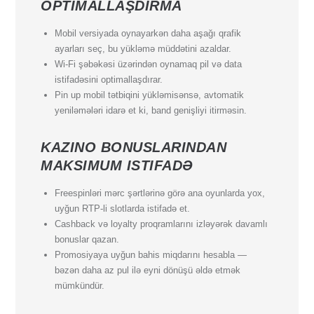
OPTIMALLAŞDIRMA
Mobil versiyada oynayarkən daha aşağı qrafik
ayarları seç, bu yükləmə müddətini azaldar.
Wi-Fi şəbəkəsi üzərindən oynamaq pil və data
istifadəsini optimallaşdırar.
Pin up mobil tətbiqini yükləmisənsə, avtomatik
yeniləmələri idarə et ki, band genişliyi itirməsin.
KAZINO BONUSLARINDAN
MAKSIMUM ISTIFADƏ
Freespinləri mərc şərtlərinə görə ana oyunlarda yox,
uyğun RTP-li slotlarda istifadə et.
Cashback və loyalty proqramlarını izləyərək davamlı
bonuslar qazan.
Promosiyaya uyğun bahis miqdarını hesabla —
bəzən daha az pul ilə eyni dönüşü əldə etmək
mümkündür.