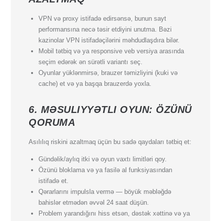
VPN və proxy istifadə edirsənsə, bunun sayt
performansına necə təsir etdiyini unutma. Bəzi
kazinolar VPN istifadəçilərini məhdudlaşdıra bilər.
Mobil tətbiq və ya responsive veb versiya arasında
seçim edərək ən sürətli variantı seç.
Oyunlar yüklənmirsə, brauzer təmizliyini (kuki və
cache) et və ya başqa brauzerdə yoxla.
6. MƏSULIYYƏTLI OYUN: ÖZÜNÜ
QORUMA
Asılılıq riskini azaltmaq üçün bu sadə qaydaları tətbiq et:
Gündəlik/aylıq itki və oyun vaxtı limitləri qoy.
Özünü bloklama və ya fasilə al funksiyasından
istifadə et.
Qərarlarını impulsla vermə — böyük məbləğdə
bahislər etmədən əvvəl 24 saat düşün.
Problem yarandığını hiss etsən, dəstək xəttinə və ya