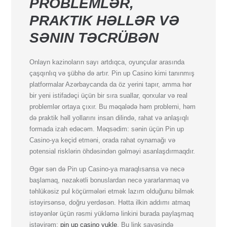
PROBLEMLƏR,
PRAKTIK HƏLLƏR VƏ
SƏNIN TƏCRÜBƏN
Onlayn kazinoların sayı artdıqca, oyunçular arasında
çaşqınlıq və şübhə də artır. Pin up Casino kimi tanınmış
platformalar Azərbaycanda da öz yerini tapır, amma hər
bir yeni istifadəçi üçün bir sıra suallar, qorxular və real
problemlər ortaya çıxır. Bu məqalədə həm problemi, həm
də praktik həll yollarını insan dilində, rahat və anlaşıqlı
formada izah edəcəm. Məqsədim: sənin üçün Pin up
Casino-ya keçid etməni, orada rahat oynamağı və
potensial risklərin öhdəsindən gəlməyi asanlaşdırmaqdır.
Əgər sən də Pin up Casino-ya maraqlısansa və necə
başlamaq, nəzakətli bonuslardan necə yararlanmaq və
təhlükəsiz pul köçürmələri etmək lazım olduğunu bilmək
istəyirsənsə, doğru yerdəsən. Hətta ilkin addımı atmaq
istəyənlər üçün rəsmi yükləmə linkini burada paylaşmaq
istəyirəm:
pin up casino yukle
. Bu link sayəsində