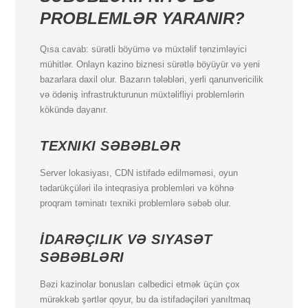
PROBLEMLƏR YARANIR?
Qısa cavab: sürətli böyümə və müxtəlif tənzimləyici
mühitlər. Onlayn kazino biznesi sürətlə böyüyür və yeni
bazarlara daxil olur. Bazarın tələbləri, yerli qanunvericilik
və ödəniş infrastrukturunun müxtəlifliyi problemlərin
kökündə dayanır.
TEXNIKI SƏBƏBLƏR
Server lokasiyası, CDN istifadə edilməməsi, oyun
tədarükçüləri ilə inteqrasiya problemləri və köhnə
proqram təminatı texniki problemlərə səbəb olur.
İDARƏÇILIK VƏ SIYASƏT
SƏBƏBLƏRI
Bəzi kazinolar bonusları cəlbedici etmək üçün çox
mürəkkəb şərtlər qoyur, bu da istifadəçiləri yanıltmaq