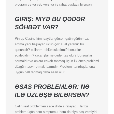
proqram və ya veb versiya ilə rahat başlaya bilərsən.
GIRIŞ: NIYƏ BU QƏDƏR
SÖHBƏT VAR?
Pin up Casino kimi saytlar görsən çətin görünməz,
amma yeni başlayan üçün çox sual yaranır: bu
qanunidir? pullarım təhlükəsizdirmi? bonuslar
ədalətlidirmi? çıxarışlar nə qədər tez olur? Bu suallar
normaldır və onlara cavab tapmaq üçün ilk öncə problemi
düzgün təsvir etmək lazımdır. Problemi tanıdıqda, ona
uyğun həll tapmaq daha asan olur.
ƏSAS PROBLEMLƏR: NƏ
ILƏ ÜZLƏŞƏ BILƏRSƏN?
Gəlin real problemləri sadə dildə sıralayaq. Hər bir
problem üçün həm simptomu, həm də niyə baş verdiyini