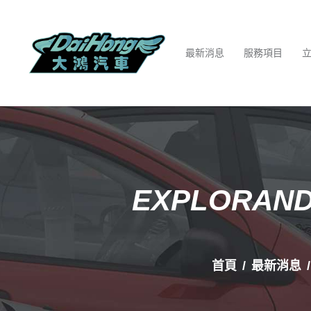
最新消息
服務項目
EXPLORAND
首頁
最新消息