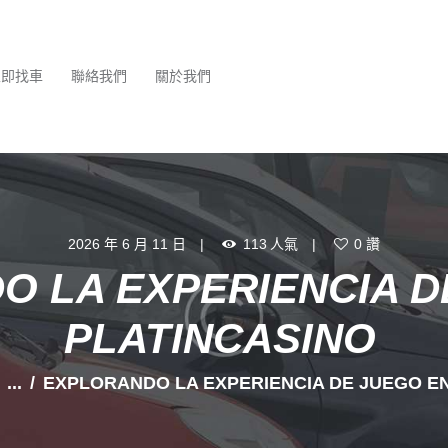
最新消息
服務項目
立即找車
聯絡我們
關於我們
立即找車
聯絡我們
關於我們
2026 年 6 月 11 日
113
人氣
0
讚
O LA EXPERIENCIA D
PLATINCASINO
...
EXPLORANDO LA EXPERIENCIA DE JUEGO E