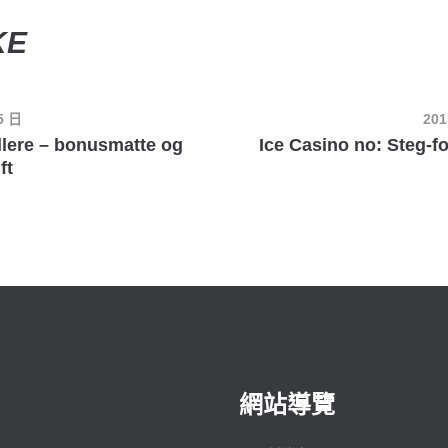
KE
5 日
201
illere – bonusmatte og
Ice Casino no: Steg-fo
ft
網站導覽