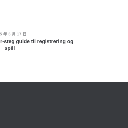
5 年 3 月 17 日
r-steg guide til registrering og
spill