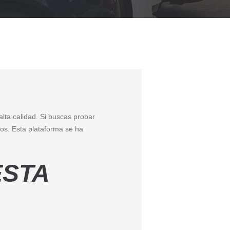
lta calidad. Si buscas probar
os. Esta plataforma se ha
ESTA