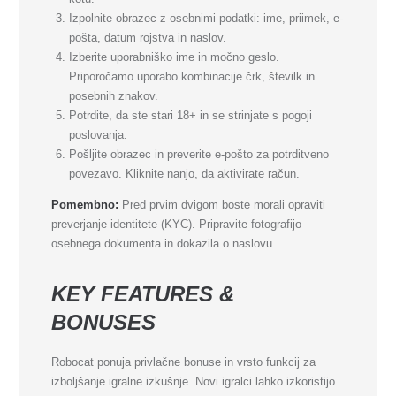
Izpolnite obrazec z osebnimi podatki: ime, priimek, e-
pošta, datum rojstva in naslov.
Izberite uporabniško ime in močno geslo.
Priporočamo uporabo kombinacije črk, številk in
posebnih znakov.
Potrdite, da ste stari 18+ in se strinjate s pogoji
poslovanja.
Pošljite obrazec in preverite e-pošto za potrditveno
povezavo. Kliknite nanjo, da aktivirate račun.
Pomembno:
Pred prvim dvigom boste morali opraviti
preverjanje identitete (KYC). Pripravite fotografijo
osebnega dokumenta in dokazila o naslovu.
KEY FEATURES &
BONUSES
Robocat ponuja privlačne bonuse in vrsto funkcij za
izboljšanje igralne izkušnje. Novi igralci lahko izkoristijo