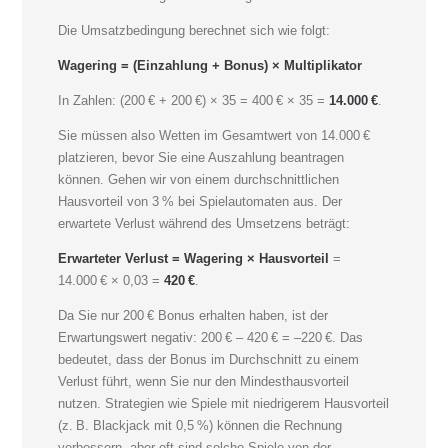
Die Umsatzbedingung berechnet sich wie folgt:
Wagering = (Einzahlung + Bonus) × Multiplikator
In Zahlen: (200 € + 200 €) × 35 = 400 € × 35 =
14.000 €
.
Sie müssen also Wetten im Gesamtwert von 14.000 €
platzieren, bevor Sie eine Auszahlung beantragen
können. Gehen wir von einem durchschnittlichen
Hausvorteil von 3 % bei Spielautomaten aus. Der
erwartete Verlust während des Umsetzens beträgt:
Erwarteter Verlust = Wagering × Hausvorteil
=
14.000 € × 0,03 =
420 €
.
Da Sie nur 200 € Bonus erhalten haben, ist der
Erwartungswert negativ: 200 € – 420 € = –220 €. Das
bedeutet, dass der Bonus im Durchschnitt zu einem
Verlust führt, wenn Sie nur den Mindesthausvorteil
nutzen. Strategien wie Spiele mit niedrigerem Hausvorteil
(z. B. Blackjack mit 0,5 %) können die Rechnung
verbessern, aber oft sind solche Spiele von der