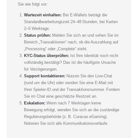
Sie wie folgt vor:
Wartezeit einhalten:
Bei E-Wallets beträgt die
Standardbearbeitungszeit 24–48 Stunden, bei Karten
2–5 Werktage.
Status prüfen:
Melden Sie sich an und sehen Sie im
Bereich „Transaktionen“ nach, ob die Auszahlung auf
„Processing“ oder „Complete“ steht.
KYC-Status überprüfen:
Ist Ihre Identität noch nicht
vollständig bestätigt? Das ist die häufigste Ursache
für Verzögerungen.
Support kontaktieren:
Nutzen Sie den Live-Chat
(rund um die Uhr) oder senden Sie eine E-Mail mit
Ihrer Spieler-ID und der Transaktionsnummer. Fordern
Sie im Chat eine geschätzte Restzeit an.
Eskalation:
Wenn nach 7 Werktagen keine
Bewegung erfolgt, wenden Sie sich an die zuständige
Regulierungsbehörde (z. B. Curacao eGaming).
Notieren Sie sich alle Kommunikationsverläufe.