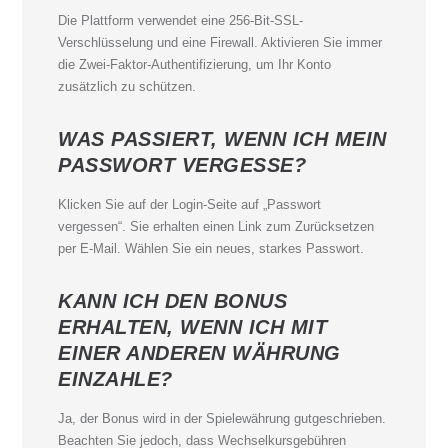
Die Plattform verwendet eine 256-Bit-SSL-
Verschlüsselung und eine Firewall. Aktivieren Sie immer
die Zwei-Faktor-Authentifizierung, um Ihr Konto
zusätzlich zu schützen.
WAS PASSIERT, WENN ICH MEIN
PASSWORT VERGESSE?
Klicken Sie auf der Login-Seite auf „Passwort
vergessen“. Sie erhalten einen Link zum Zurücksetzen
per E-Mail. Wählen Sie ein neues, starkes Passwort.
KANN ICH DEN BONUS
ERHALTEN, WENN ICH MIT
EINER ANDEREN WÄHRUNG
EINZAHLE?
Ja, der Bonus wird in der Spielewährung gutgeschrieben.
Beachten Sie jedoch, dass Wechselkursgebühren