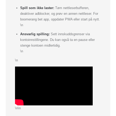
Spill som ikke laster:
Tøm nettleserbufferen,
deaktiver adblocker, og prøv en annen nettleser. For
boomerang bet app, oppdater PWA eller start på nytt.
\n
Ansvarlig spilling:
Sett innskuddsgrenser via
kontoinnstillingene. Du kan også ta en pause eller
stenge kontoen midlertidig.
\n
\n
\n\n