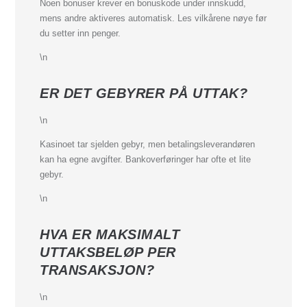
Noen bonuser krever en bonuskode under innskudd,
mens andre aktiveres automatisk. Les vilkårene nøye før
du setter inn penger.
\n
ER DET GEBYRER PÅ UTTAK?
\n
Kasinoet tar sjelden gebyr, men betalingsleverandøren
kan ha egne avgifter. Bankoverføringer har ofte et lite
gebyr.
\n
HVA ER MAKSIMALT
UTTAKSBELØP PER
TRANSAKSJON?
\n