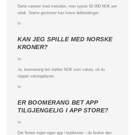
Dette varierer med metoden, men typisk 50 000 NOK per
uttak. Større gevinster kan kreve delbetalinger.
\n
KAN JEG SPILLE MED NORSKE
KRONER?
\n
Ja, boomerang bet støtter NOK som valuta, så du
slipper valutagebyrer.
\n
ER BOOMERANG BET APP
TILGJENGELIG I APP STORE?
\n
Det finnes ingen egen app i butikkene – du bruker den