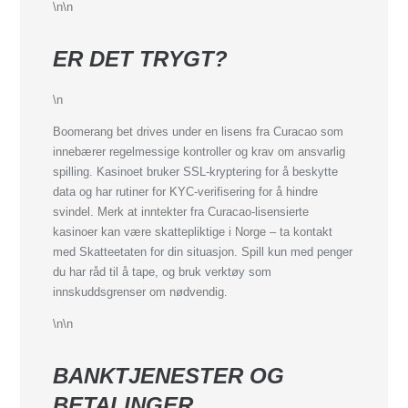
\n\n
ER DET TRYGT?
\n
Boomerang bet drives under en lisens fra Curacao som
innebærer regelmessige kontroller og krav om ansvarlig
spilling. Kasinoet bruker SSL-kryptering for å beskytte
data og har rutiner for KYC-verifisering for å hindre
svindel. Merk at inntekter fra Curacao-lisensierte
kasinoer kan være skattepliktige i Norge – ta kontakt
med Skatteetaten for din situasjon. Spill kun med penger
du har råd til å tape, og bruk verktøy som
innskuddsgrenser om nødvendig.
\n\n
BANKTJENESTER OG
BETALINGER