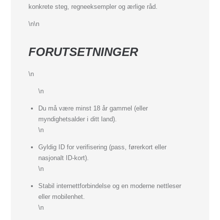
konkrete steg, regneeksempler og ærlige råd.
\n\n
FORUTSETNINGER
\n
\n
Du må være minst 18 år gammel (eller
myndighetsalder i ditt land).
\n
Gyldig ID for verifisering (pass, førerkort eller
nasjonalt ID-kort).
\n
Stabil internettforbindelse og en moderne nettleser
eller mobilenhet.
\n