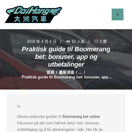
2018 年 4 月 6 日
61
人氣
0
讚
最新消息
Praktisk guide til Boomerang
服務項目
bet: bonuser, app og
utbetalinger
立即找車
首頁
最新消息
...
聯絡我們
Praktisk guide til Boomerang bet: bonuser, app...
關於我們
\n
Denne praktiske guiden til
Boomerang bet online
fokuserer på det som faktisk betyr noe: bonuser,
mobiltilgang og å få utbetalingene i tide. Her får du