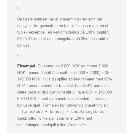
\n
De fleste bonuser har et omsetningskrav som må
oppfylles før gevinster kan tas ut. La oss regne på et
typisk eksempel: en velkomstbonus på 100% opptil 5
000 NOK med et omsetningskrav på 35x (innskudd +
bonus).
\n
Eksempel:
Du setter inn 2 000 NOK og mottar 2 000
NOK i bonus. Totalt å omsette = (2 000 + 2 000) × 35 =
140 000 NOK. Hvis du spiller spilleautomater med 96%
RTP, kan du forvente et teoretisk tap på 4% per spinn.
Dette betyr at du i gjennomsnitt vil tape 0,04 × 140 000 =
5 600 NOK i løpet av omsetningsperioden – mer enn
bonusbeløpet. Formelen for nødvendig omsetning er:
(innskudd + bonus) × omsetningskrav
.
Sjekk alltid hvilke spill som teller 100% mot
omsetningen; bordspill teller ofte mindre.