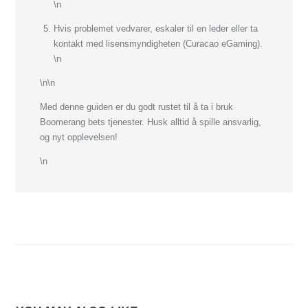
\n
Hvis problemet vedvarer, eskaler til en leder eller ta
kontakt med lisensmyndigheten (Curacao eGaming).
\n
\n\n
Med denne guiden er du godt rustet til å ta i bruk
Boomerang bets tjenester. Husk alltid å spille ansvarlig,
og nyt opplevelsen!
\n