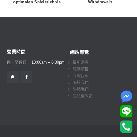
optimalen Spielerlebnis
Withdrawals
營業時間
網站導覽
週一至週日
10:00am – 8:30pm
最新消息
服務項目
立即找車
關於我們
聯絡我們
隱私權政策