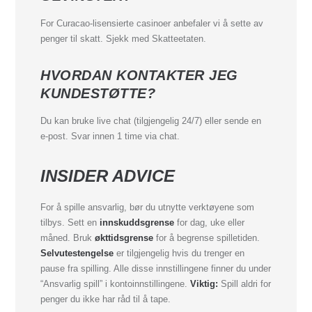
For Curacao-lisensierte casinoer anbefaler vi å sette av
penger til skatt. Sjekk med Skatteetaten.
HVORDAN KONTAKTER JEG
KUNDESTØTTE?
Du kan bruke live chat (tilgjengelig 24/7) eller sende en
e-post. Svar innen 1 time via chat.
INSIDER ADVICE
For å spille ansvarlig, bør du utnytte verktøyene som
tilbys. Sett en
innskuddsgrense
for dag, uke eller
måned. Bruk
økttidsgrense
for å begrense spilletiden.
Selvutestengelse
er tilgjengelig hvis du trenger en
pause fra spilling. Alle disse innstillingene finner du under
“Ansvarlig spill” i kontoinnstillingene.
Viktig:
Spill aldri for
penger du ikke har råd til å tape.