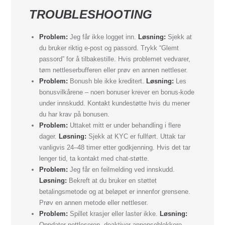
TROUBLESHOOTING
Problem:
Jeg får ikke logget inn.
Løsning:
Sjekk at
du bruker riktig e-post og passord. Trykk “Glemt
passord” for å tilbakestille. Hvis problemet vedvarer,
tøm nettleserbufferen eller prøv en annen nettleser.
Problem:
Bonush ble ikke kreditert.
Løsning:
Les
bonusvilkårene – noen bonuser krever en bonus-kode
under innskudd. Kontakt kundestøtte hvis du mener
du har krav på bonusen.
Problem:
Uttaket mitt er under behandling i flere
dager.
Løsning:
Sjekk at KYC er fullført. Uttak tar
vanligvis 24–48 timer etter godkjenning. Hvis det tar
lenger tid, ta kontakt med chat-støtte.
Problem:
Jeg får en feilmelding ved innskudd.
Løsning:
Bekreft at du bruker en støttet
betalingsmetode og at beløpet er innenfor grensene.
Prøv en annen metode eller nettleser.
Problem:
Spillet krasjer eller laster ikke.
Løsning:
Oppdater nettleseren, deaktiver annonseblokkere,