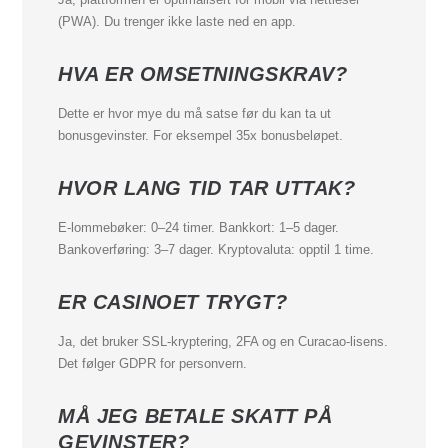
(PWA). Du trenger ikke laste ned en app.
HVA ER OMSETNINGSKRAV?
Dette er hvor mye du må satse før du kan ta ut
bonusgevinster. For eksempel 35x bonusbeløpet.
HVOR LANG TID TAR UTTAK?
E-lommebøker: 0–24 timer. Bankkort: 1–5 dager.
Bankoverføring: 3–7 dager. Kryptovaluta: opptil 1 time.
ER CASINOET TRYGT?
Ja, det bruker SSL-kryptering, 2FA og en Curacao-lisens.
Det følger GDPR for personvern.
MÅ JEG BETALE SKATT PÅ
GEVINSTER?