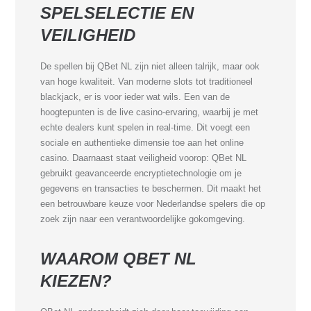
SPELSELECTIE EN
VEILIGHEID
De spellen bij QBet NL zijn niet alleen talrijk, maar ook
van hoge kwaliteit. Van moderne slots tot traditioneel
blackjack, er is voor ieder wat wils. Een van de
hoogtepunten is de live casino-ervaring, waarbij je met
echte dealers kunt spelen in real-time. Dit voegt een
sociale en authentieke dimensie toe aan het online
casino. Daarnaast staat veiligheid voorop: QBet NL
gebruikt geavanceerde encryptietechnologie om je
gegevens en transacties te beschermen. Dit maakt het
een betrouwbare keuze voor Nederlandse spelers die op
zoek zijn naar een verantwoordelijke gokomgeving.
WAAROM QBET NL
KIEZEN?