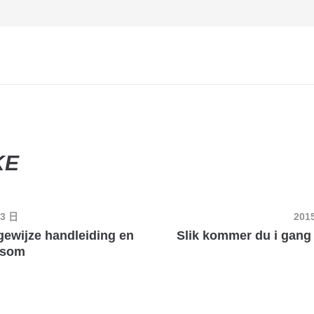
KE
23 日
201
gewijze handleiding en
Slik kommer du i gang
nsom