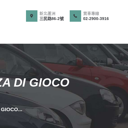
新北蘆洲
賞車專線
三民路86-2號
02-2900-3916
ZA DI GIOCO
GIOCO...