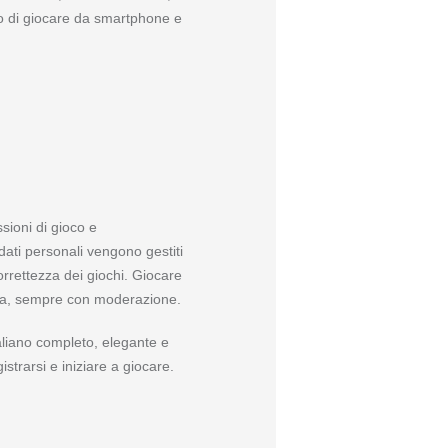
endo di giocare da smartphone e
sioni di gioco e
dati personali vengono gestiti
rrettezza dei giochi. Giocare
oluta, sempre con moderazione.
aliano completo, elegante e
strarsi e iniziare a giocare.