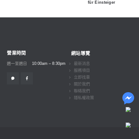
für Einsteiger
營業時間
網站導覽
週一至週日
10:00am – 8:30pm
最新消息
服務項目
立即找車
關於我們
聯絡我們
隱私權政策