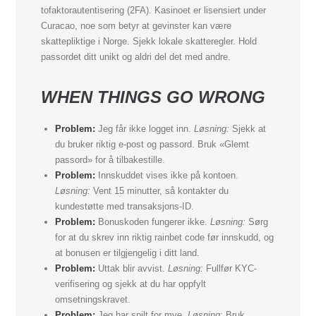
tofaktorautentisering (2FA). Kasinoet er lisensiert under
Curacao, noe som betyr at gevinster kan være
skattepliktige i Norge. Sjekk lokale skatteregler. Hold
passordet ditt unikt og aldri del det med andre.
WHEN THINGS GO WRONG
Problem:
Jeg får ikke logget inn.
Løsning:
Sjekk at
du bruker riktig e-post og passord. Bruk «Glemt
passord» for å tilbakestille.
Problem:
Innskuddet vises ikke på kontoen.
Løsning:
Vent 15 minutter, så kontakter du
kundestøtte med transaksjons-ID.
Problem:
Bonuskoden fungerer ikke.
Løsning:
Sørg
for at du skrev inn riktig rainbet code før innskudd, og
at bonusen er tilgjengelig i ditt land.
Problem:
Uttak blir avvist.
Løsning:
Fullfør KYC-
verifisering og sjekk at du har oppfylt
omsetningskravet.
Problem:
Jeg har spilt for mye.
Løsning:
Bruk