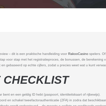
eview – dit is een praktische handleiding voor
RakooCasino
spelers. Of 
u stap voor stap met het registratieproces, de bonussen, de berekening 
est en gebaseerd op echte cijfers, zodat u precies weet wat u kunt verwa
 CHECKLIST
 bent en een geldig ID hebt (paspoort, identiteitskaart of rijbewijs).
ord en schakel tweefactorauthenticatie (2FA) in zodra dat beschikbaar 
thode wordt ondersteund – de meeste e-wallets en creditcards werken 