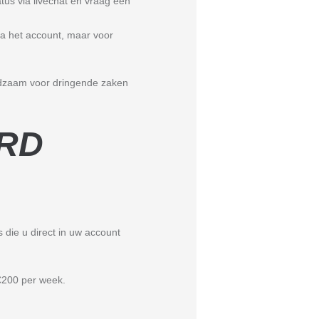
us via livechat en vraag een
via het account, maar voor
aadzaam voor dringende zaken
ORD
 die u direct in uw account
 €200 per week.