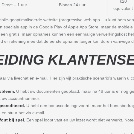
€20
Direct – 1 uur
Binnen 24 uur
equivalent
obile-geoptimaliseerde website (progressive web app – u kunt hem va
en speciale app in de Google Play of Apple App Store, maar de mobiele 
gemeen gratis, maar opnames kunnen een eenmalige verwerkingskost he
 er rekening mee dat de eerste opname langer kan duren vanwege de 
IDING KLANTENS
aar via livechat en e-mail. Hier zijn vijf praktische scenario’s waarin 
robleem.
U hebt uw documenten geüpload, maar na 48 uur is er nog g
met uw accountnummer.
gecrediteerd.
U hebt een bonuscode ingevoerd, maar het bonusbedrag
 en stuur het via e-mail.
out bij spel.
Een spel loopt vast en uw inzet wordt niet verwerkt. Notee