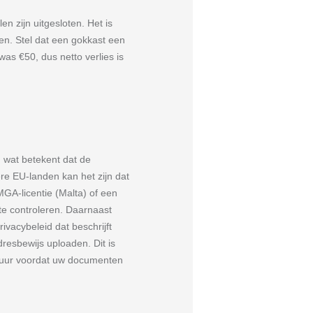
en zijn uitgesloten. Het is
en. Stel dat een gokkast een
as €50, dus netto verlies is
, wat betekent dat de
ere EU-landen kan het zijn dat
MGA-licentie (Malta) of een
 te controleren. Daarnaast
ivacybeleid dat beschrijft
resbewijs uploaden. Dit is
8 uur voordat uw documenten