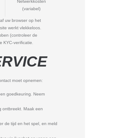
Netwerkkosten
(variabel)
naf uw browser op het
site werkt vlekkeloos.
bben (controleer de
KYC-verificatie.
ERVICE
u contact moet opnemen:
een goedkeuring. Neem
 ontbreekt. Maak een
r de tijd en het spel, en meld