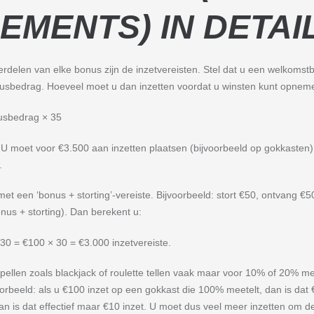
EMENTS) IN DETAI
erdelen van elke bonus zijn de inzetvereisten. Stel dat u een welkomst
onusbedrag. Hoeveel moet u dan inzetten voordat u winsten kunt opnem
nusbedrag × 35
 U moet voor €3.500 aan inzetten plaatsen (bijvoorbeeld op gokkasten)
.
t een ‘bonus + storting’-vereiste. Bijvoorbeeld: stort €50, ontvang €5
nus + storting). Dan berekent u:
30 = €100 × 30 = €3.000 inzetvereiste.
spellen zoals blackjack of roulette tellen vaak maar voor 10% of 20% m
eeld: als u €100 inzet op een gokkast die 100% meetelt, dan is dat €
an is dat effectief maar €10 inzet. U moet dus veel meer inzetten om de