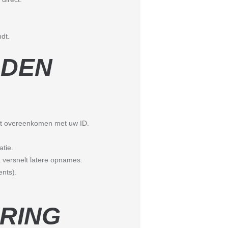
dt.
LDEN
ct overeenkomen met uw ID.
atie.
 versnelt latere opnames.
ents).
RING