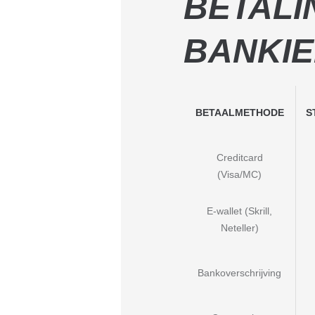
BETAL
BANKI
BETAALMETHODE
S
Creditcard
(Visa/MC)
E-wallet (Skrill,
Neteller)
Bankoverschrijving