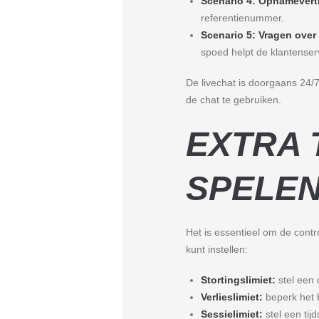
Scenario 4: Opnamevert
referentienummer.
Scenario 5: Vragen over 
spoed helpt de klantenser
De livechat is doorgaans 24/
de chat te gebruiken.
EXTRA 
SPELE
Het is essentieel om de contr
kunt instellen:
Stortingslimiet:
stel een 
Verlieslimiet:
beperk het b
Sessielimiet:
stel een tij