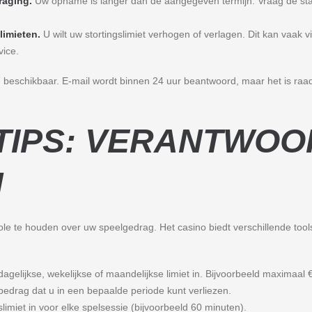
raging.
Uw opname is langer dan de aangegeven termijn. Vraag de stat
limieten.
U wilt uw stortingslimiet verhogen of verlagen. Dit kan vaak 
vice.
7 beschikbaar. E-mail wordt binnen 24 uur beantwoord, maar het is r
TIPS: VERANTWO
N
ole te houden over uw speelgedrag. Het casino biedt verschillende tools
dagelijkse, wekelijkse of maandelijkse limiet in. Bijvoorbeeld maximaal
edrag dat u in een bepaalde periode kunt verliezen.
dslimiet in voor elke spelsessie (bijvoorbeeld 60 minuten).