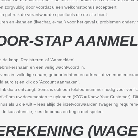
 zorgvuldig door voordat u een welkomstbonus accepteert.
en gebruik de verantwoorde speeltools die de site biedt.
uren en -kanalen (livechat, e-mail) voor het geval u problemen ondervin
OOR-STAP AANME
p de knop ‘Registreren’ of ‘Aanmelden’.
ebruikersnaam en een veilig wachtwoord in.
evens in: volledige naam, geboortedatum en adres – deze moeten exa
ld euro’s) en klik op ‘Account aanmaken’.
link die u ontvangt. Soms is ook een telefoonnummer nodig voor verific
rofiel’ om uw documenten te uploaden (KYC = Know Your Customer). Dit
us als u die wilt – lees altijd de inzetvoorwaarden (wagering requirem
a de kassafunctie, kies de bonus en begin met spelen.
EREKENING (WAGE