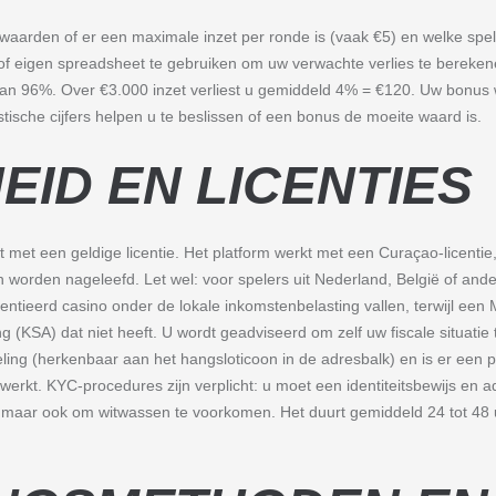
orwaarden of er een maximale inzet per ronde is (vaak €5) en welke spell
of eigen spreadsheet te gebruiken om uw verwachte verlies te bereken
van 96%. Over €3.000 inzet verliest u gemiddeld 4% = €120. Uw bonus w
tische cijfers helpen u te beslissen of een bonus de moeite waard is.
EID EN LICENTIES
nt met een geldige licentie. Het platform werkt met een Curaçao-licentie
en worden nageleefd. Let wel: voor spelers uit Nederland, België of and
entieerd casino onder de lokale inkomstenbelasting vallen, terwijl een 
 (KSA) dat niet heeft. U wordt geadviseerd om zelf uw fiscale situatie
eling (herkenbaar aan het hangsloticoon in de adresbalk) en is er een pr
rkt. KYC-procedures zijn verplicht: u moet een identiteitsbewijs en ad
id, maar ook om witwassen te voorkomen. Het duurt gemiddeld 24 tot 4