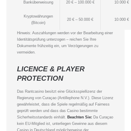
Banküberweisung
20 € – 100.000 €
10.000 €
Kryptowährungen
20 € – 50.000 €
10.000 €
(Bitcoin)
Hinweis: Auszahlungen werden vor der Bearbeitung einer
Identitätsprüfung unterzogen – reichen Sie Ihre
Dokumente frühzeitig ein, um Verzögerungen zu
vermeiden.
LICENCE & PLAYER
PROTECTION
Das Rantcasino besitzt eine Glücksspiellizenz der
Regierung von Curaçao (Antillephone N.V.). Diese Lizenz
gewährleistet, dass die Spiele regelmäßig auf Fairness
geprüft werden und dass das Casino bestimmte
Sicherheitsstandards einhält.
Beachten Sie:
Da Curaçao
kein EU-Mitglied ist, unterliegen Gewinne aus diesem
Casino in Deutschland möglicherweise der