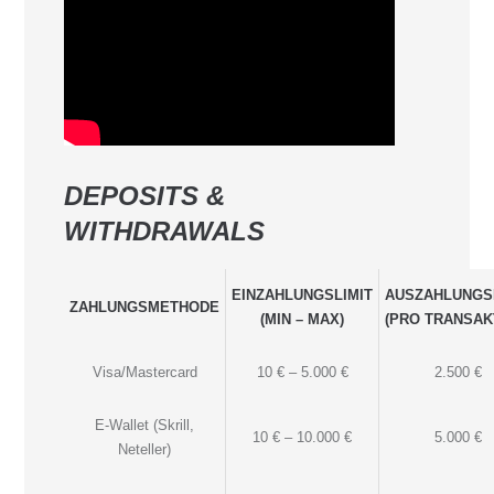
DEPOSITS &
WITHDRAWALS
EINZAHLUNGSLIMIT
AUSZAHLUNGS
ZAHLUNGSMETHODE
(MIN – MAX)
(PRO TRANSAK
Visa/Mastercard
10 € – 5.000 €
2.500 €
E-Wallet (Skrill,
10 € – 10.000 €
5.000 €
Neteller)