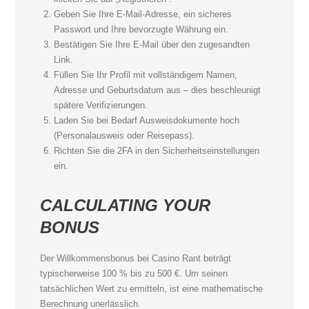
Geben Sie Ihre E-Mail-Adresse, ein sicheres
Passwort und Ihre bevorzugte Währung ein.
Bestätigen Sie Ihre E-Mail über den zugesandten
Link.
Füllen Sie Ihr Profil mit vollständigem Namen,
Adresse und Geburtsdatum aus – dies beschleunigt
spätere Verifizierungen.
Laden Sie bei Bedarf Ausweisdokumente hoch
(Personalausweis oder Reisepass).
Richten Sie die 2FA in den Sicherheitseinstellungen
ein.
CALCULATING YOUR
BONUS
Der Willkommensbonus bei Casino Rant beträgt
typischerweise 100 % bis zu 500 €. Um seinen
tatsächlichen Wert zu ermitteln, ist eine mathematische
Berechnung unerlässlich.