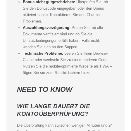
Bonus nicht gutgeschrieben:
Überprüfen Sie, ob
Sie den Bonuscode eingegeben oder den Bonus
aktiviert haben. Kontaktieren Sie den Chat bei
Problemen.
Auszahlungsverzögerung:
Prüfen Sie, ob alle
Dokumente verifiziert sind und ob Sie die
Umsatzbedingungen erfüllt haben. Falls nicht,
wenden Sie sich an den Support.
Technische Probleme:
Leeren Sie Ihren Browser-
Cache oder wechseln Sie zu einem anderen Gerät.
Nutzen Sie die mobile-optimierte Website als PWA –
fügen Sie sie zum Startbildschirm hinzu.
NEED TO KNOW
WIE LANGE DAUERT DIE
KONTOÜBERPRÜFUNG?
Die Überprüfung kann zwischen wenigen Minuten und 24