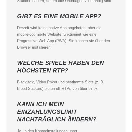
Stunden dauern, sofern alle Unterlagen vollständig sind.
GIBT ES EINE MOBILE APP?
Derzeit wird keine native App angeboten, aber die
mobile-optimierte Website funktioniert wie eine
Progressive Web App (PWA). Sie können sie über den
Browser installieren.
WELCHE SPIELE HABEN DEN
HÖCHSTEN RTP?
Blackjack, Video Poker und bestimmte Slots (z. B.
Blood Suckers) bieten oft RTPs von über 97 %.
KANN ICH MEIN
EINZAHLUNGSLIMIT
NACHTRÄGLICH ÄNDERN?
Ja, in den Kontoeinstellungen unter