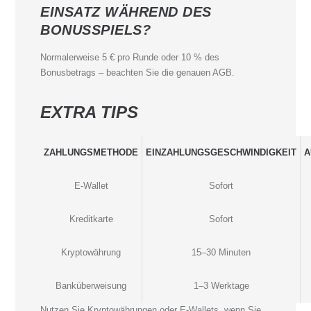
EINSATZ WÄHREND DES
BONUSSPIELS?
Normalerweise 5 € pro Runde oder 10 % des
Bonusbetrags – beachten Sie die genauen AGB.
EXTRA TIPS
ZAHLUNGSMETHODE
EINZAHLUNGSGESCHWINDIGKEIT
A
E-Wallet
Sofort
Kreditkarte
Sofort
Kryptowährung
15–30 Minuten
Banküberweisung
1–3 Werktage
Nutzen Sie Kryptowährungen oder E-Wallets, wenn Sie