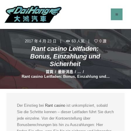
2017 年 4 月 23 日
63
人氣
0
讚
最新消息
Rant casino Leitfaden:
服務項目
Bonus, Einzahlung und
Sicherheit
立即找車
首頁
最新消息
...
聯絡我們
Rant casino Leitfaden: Bonus, Einzahlung und...
關於我們
Der Einstieg bei
Rant casino
ist unkompliziert, sobald
Sie die Schritte kennen – dieser Leitfaden führt Sie durch
jede einzelne. Von der Kontoerstellung über
Bonusberechnungen bis hin zu Auszahlungen: Hier