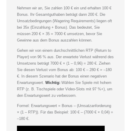
Nehmen wir an, Sie zahlen 100 € ein und erhalten 100 €
Bonus. Ihr Gesamtguthaben beträgt dann 200 €. Die
Umsatzbedingungen (Wagering Requirements) liegen oft
bei 35x (Einzahlung + Bonus). Das bedeutet, Sie
müssen 200 € × 35 = 7000 € umsetzen, bevor Sie
Gewinne aus dem Bonus auszahlen können.
Gehen wir von einem durchschnittlichen RTP (Return to
Player) von 96 % aus. Der erwartete Verlust während des
Umsetzens beträgt 7000 € × (1 – 0,96) = 280 €. Ziehen
Sie diesen Verlust vom Bonus ab: 100 € – 280 € = –180
€. In diesem Szenario hat der Bonus einen negativen
Erwartungswert.
Wichtig:
Wählen Sie Spiele mit hohem
RTP (z. B. Tischspiele oder Video-Slots mit 97 %+), um
den Erwartungswert zu verbessern.
Formel: Erwartungswert = Bonus – (Umsatzanforderung
× (1 – RTP)). Für das Beispiel: 100 € – (7000 € × 0,04) =
–180 €.