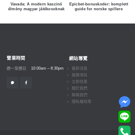
Vavada: A modern kaszinó
Epicbet-bonuskoder: komplett
élmény magyar játékosoknak
guide for norske spillere
營業時間
網站導覽
週一至週日
10:00am – 8:30pm
最新消息
服務項目
立即找車
關於我們
聯絡我們
隱私權政策