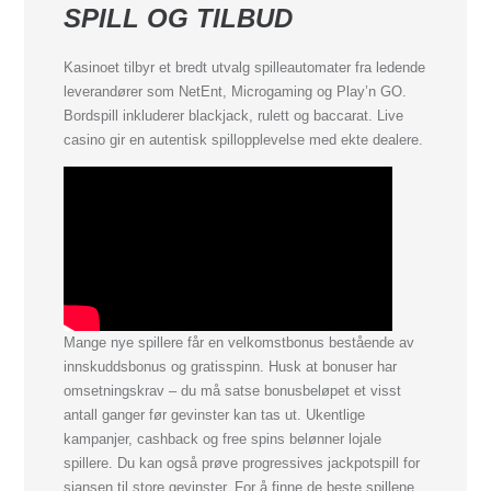
SPILL OG TILBUD
Kasinoet tilbyr et bredt utvalg spilleautomater fra ledende
leverandører som NetEnt, Microgaming og Play’n GO.
Bordspill inkluderer blackjack, rulett og baccarat. Live
casino gir en autentisk spillopplevelse med ekte dealere.
Mange nye spillere får en velkomstbonus bestående av
innskuddsbonus og gratisspinn. Husk at bonuser har
omsetningskrav – du må satse bonusbeløpet et visst
antall ganger før gevinster kan tas ut. Ukentlige
kampanjer, cashback og free spins belønner lojale
spillere. Du kan også prøve progressives jackpotspill for
sjansen til store gevinster. For å finne de beste spillene,