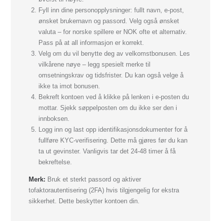
Fyll inn dine personopplysninger: fullt navn, e-post,
ønsket brukernavn og passord. Velg også ønsket
valuta – for norske spillere er NOK ofte et alternativ.
Pass på at all informasjon er korrekt.
Velg om du vil benytte deg av velkomstbonusen. Les
vilkårene nøye – legg spesielt merke til
omsetningskrav og tidsfrister. Du kan også velge å
ikke ta imot bonusen.
Bekreft kontoen ved å klikke på lenken i e-posten du
mottar. Sjekk søppelposten om du ikke ser den i
innboksen.
Logg inn og last opp identifikasjonsdokumenter for å
fullføre KYC-verifisering. Dette må gjøres før du kan
ta ut gevinster. Vanligvis tar det 24-48 timer å få
bekreftelse.
Merk:
Bruk et sterkt passord og aktiver
tofaktorautentisering (2FA) hvis tilgjengelig for ekstra
sikkerhet. Dette beskytter kontoen din.