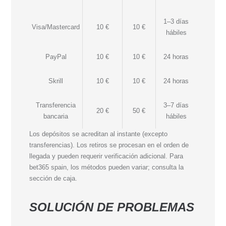
1–3 días
Visa/Mastercard
10 €
10 €
hábiles
PayPal
10 €
10 €
24 horas
Skrill
10 €
10 €
24 horas
Transferencia
3–7 días
20 €
50 €
bancaria
hábiles
Los depósitos se acreditan al instante (excepto
transferencias). Los retiros se procesan en el orden de
llegada y pueden requerir verificación adicional. Para
bet365 spain, los métodos pueden variar; consulta la
sección de caja.
SOLUCIÓN DE PROBLEMAS