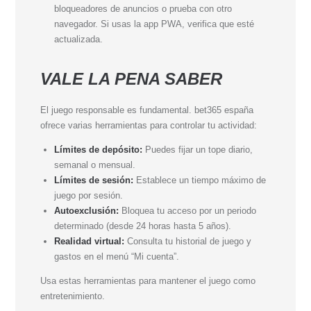
bloqueadores de anuncios o prueba con otro
navegador. Si usas la app PWA, verifica que esté
actualizada.
VALE LA PENA SABER
El juego responsable es fundamental. bet365 españa
ofrece varias herramientas para controlar tu actividad:
Límites de depósito:
Puedes fijar un tope diario,
semanal o mensual.
Límites de sesión:
Establece un tiempo máximo de
juego por sesión.
Autoexclusión:
Bloquea tu acceso por un periodo
determinado (desde 24 horas hasta 5 años).
Realidad virtual:
Consulta tu historial de juego y
gastos en el menú “Mi cuenta”.
Usa estas herramientas para mantener el juego como
entretenimiento.