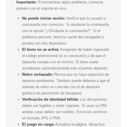
Importante:
Si encuentras algún problema, contacta
primero con el soporte en vivo.
No puedo iniciar sesión:
Verifica que tu usuario y
contraseña son correctos. Si olvidaste la contraseña,
usa la opción “¿Olvidaste tu contraseña?”. Si el
problema persiste, borra la caché del navegador o
prueba con otro dispositivo.
El bono no se activa:
Asegúrate de haber ingresado
el código promocional (si es necesario) y de que el
depósito cumple con el mínimo. El bono suele
acreditarse automáticamente tras el primer depósito.
Retiro rechazado:
Revisa que no haya requisitos de
apuesta pendientes. También puede deberse a que el
método de retiro no coincide con el de depósito
(política de prevención de blanqueo).
Verificación de identidad fallida:
Los documentos
deben ser legibles y estar vigentes. Si usas un DNI,
ambas caras deben ser visibles. Envía los archivos
en formato JPG o PNG.
El juego no carga:
Actualiza la página, desactiva