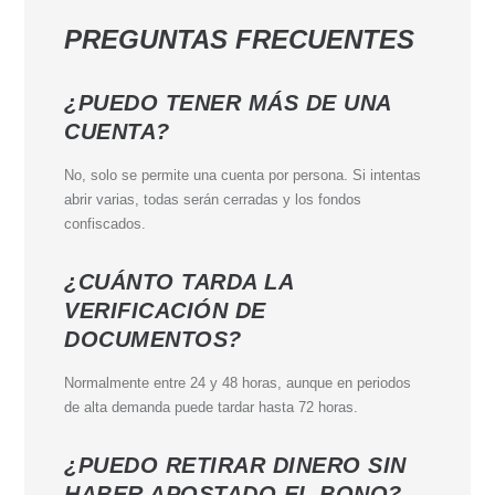
PREGUNTAS FRECUENTES
¿PUEDO TENER MÁS DE UNA
CUENTA?
No, solo se permite una cuenta por persona. Si intentas
abrir varias, todas serán cerradas y los fondos
confiscados.
¿CUÁNTO TARDA LA
VERIFICACIÓN DE
DOCUMENTOS?
Normalmente entre 24 y 48 horas, aunque en periodos
de alta demanda puede tardar hasta 72 horas.
¿PUEDO RETIRAR DINERO SIN
HABER APOSTADO EL BONO?