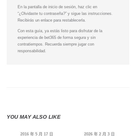
En la pantalla de inicio de sesión, haz clic en
“¿Olvidaste tu contraseña?” y sigue las instrucciones.
Recibirás un enlace para restablecerla.
Con esta guía, ya estás listo para disfrutar de la
experiencia de bet365 de forma segura y sin
contratiempos. Recuerda siempre jugar con
responsabilidad.
YOU MAY ALSO LIKE
2016 年 5 月 17 日
2026 年 2 月 3 日