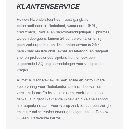
KLANTENSERVICE
Review NL ondersteunt de meest gangbare
betaalmethoden in Nederland, waaronder iDEAL,
creditcards, PayPal en bankoverschrijvingen. Opnames
worden doorgaans binnen 24 uur verwerkt, en er zijn
geen verborgen kosten. De klantenservice is 24/7
bereikbaar via live chat, e-mail en telefoon, en reageert
snel en professioneel. Spelers kunnen ook een
uitgebreide FAQ-pagina raadplegen voor veelgestelde
vragen.
Al met al biedt Review NL een solide en betrouwbare
spelervaring voor Nederlandse spelers. Hoewel het
verplicht is om Cruks te gebruiken, voelt het casino
dankzij zijn gebruiksvriendelijkheid en rijke spelaanbod
niet beperkend aan. Voor wie op zoek is naar een veilige
en leuke online casino-ervaring in eigen taal, is Review
NL een uitstekende keuze.