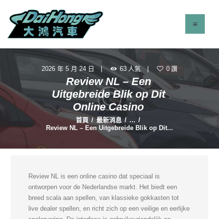
2026 年 5 月 24 日
63
人氣
0
讚
最新消息
Review NL – Een
服務項目
Uitgebreide Blik op Dit
Online Casino
立即找車
首頁
最新消息
...
聯絡我們
Review NL – Een Uitgebreide Blik op Dit...
關於我們
Review NL is een online casino dat speciaal is
ontworpen voor de Nederlandse markt. Het biedt een
breed scala aan spellen, van klassieke gokkasten tot
live dealer spellen, en richt zich op een veilige en eerlijke