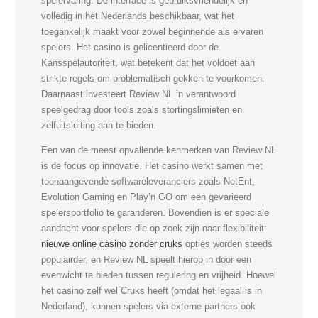
spelervaring. De interface is gebruiksvriendelijk en
volledig in het Nederlands beschikbaar, wat het
toegankelijk maakt voor zowel beginnende als ervaren
spelers. Het casino is gelicentieerd door de
Kansspelautoriteit, wat betekent dat het voldoet aan
strikte regels om problematisch gokken te voorkomen.
Daarnaast investeert Review NL in verantwoord
speelgedrag door tools zoals stortingslimieten en
zelfuitsluiting aan te bieden.
Een van de meest opvallende kenmerken van Review NL
is de focus op innovatie. Het casino werkt samen met
toonaangevende softwareleveranciers zoals NetEnt,
Evolution Gaming en Play’n GO om een gevarieerd
spelersportfolio te garanderen. Bovendien is er speciale
aandacht voor spelers die op zoek zijn naar flexibiliteit:
nieuwe online casino zonder cruks
opties worden steeds
populairder, en Review NL speelt hierop in door een
evenwicht te bieden tussen regulering en vrijheid. Hoewel
het casino zelf wel Cruks heeft (omdat het legaal is in
Nederland), kunnen spelers via externe partners ook