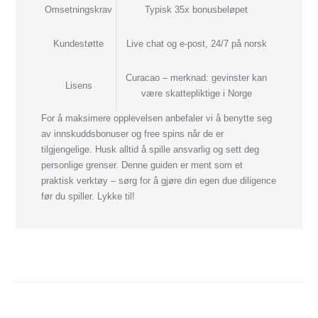
Omsetningskrav
Typisk 35x bonusbeløpet
Kundestøtte
Live chat og e-post, 24/7 på norsk
Curacao – merknad: gevinster kan
Lisens
være skattepliktige i Norge
For å maksimere opplevelsen anbefaler vi å benytte seg
av innskuddsbonuser og free spins når de er
tilgjengelige. Husk alltid å spille ansvarlig og sett deg
personlige grenser. Denne guiden er ment som et
praktisk verktøy – sørg for å gjøre din egen due diligence
før du spiller. Lykke til!