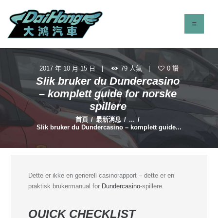
2017 年 10 月 15 日
79
人氣
0
讚
最新消息
Slik bruker du Dundercasino
服務項目
– komplett guide for norske
spillere
立即找車
首頁
最新消息
...
聯絡我們
Slik bruker du Dundercasino – komplett guide...
關於我們
Dette er ikke en generell casinorapport – dette er en
praktisk brukermanual for
Dundercasino
-spillere.
QUICK CHECKLIST