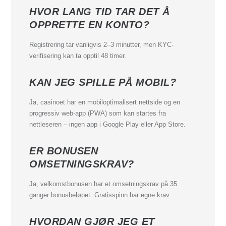
HVOR LANG TID TAR DET Å
OPPRETTE EN KONTO?
Registrering tar vanligvis 2–3 minutter, men KYC-
verifisering kan ta opptil 48 timer.
KAN JEG SPILLE PÅ MOBIL?
Ja, casinoet har en mobiloptimalisert nettside og en
progressiv web-app (PWA) som kan startes fra
nettleseren – ingen app i Google Play eller App Store.
ER BONUSEN
OMSETNINGSKRAV?
Ja, velkomstbonusen har et omsetningskrav på 35
ganger bonusbeløpet. Gratisspinn har egne krav.
HVORDAN GJØR JEG ET