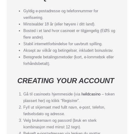
Gyldig e-postadresse og telefonnummer for
verifisering.
Minstealder 18 år (eller høyere i ditt land).
Bosted i et land hvor casinoet er tilgjengelig (EØS og
flere andre).
Stabil internettforbindelse for uavbrutt spilling.
Aksept av vilkår og betingelser, inkludert bonuskrav.
Beregnede betalingsmetoder (kort, e-lommebok eller
forhåndsbetalt).
CREATING YOUR ACCOUNT
Gå til casinoets hjemmeside (via
Iwildcasino
– token
plassert her) og klikk “Registrer”.
Fyll ut skjemaet med fullt navn, e-post, telefon,
fødselsdato og adresse.
Velg brukernavn og passord (bruk en sterk
kombinasjon med minst 12 tegn).
Bekreft e-postadressen via lenken du mottar.