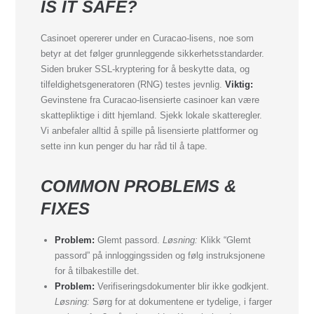
IS IT SAFE?
Casinoet opererer under en Curacao-lisens, noe som
betyr at det følger grunnleggende sikkerhetsstandarder.
Siden bruker SSL-kryptering for å beskytte data, og
tilfeldighetsgeneratoren (RNG) testes jevnlig.
Viktig:
Gevinstene fra Curacao-lisensierte casinoer kan være
skattepliktige i ditt hjemland. Sjekk lokale skatteregler.
Vi anbefaler alltid å spille på lisensierte plattformer og
sette inn kun penger du har råd til å tape.
COMMON PROBLEMS &
FIXES
Problem:
Glemt passord.
Løsning:
Klikk “Glemt
passord” på innloggingssiden og følg instruksjonene
for å tilbakestille det.
Problem:
Verifiseringsdokumenter blir ikke godkjent.
Løsning:
Sørg for at dokumentene er tydelige, i farger