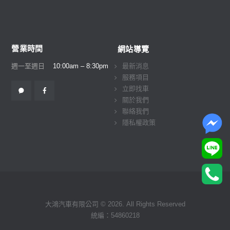
營業時間
網站導覽
週一至週日
10:00am – 8:30pm
最新消息
服務項目
立即找車
關於我們
聯絡我們
隱私權政策
大鴻汽車有限公司 © 2026. All Rights Reserved
統編：54860218