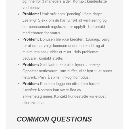
og innenfor 3 måneders alder. Kontakt kundestøtte
ved behov.
Problem:
Uttak står som “pending” i flere dager.
Løsning:
Sjekk om du har fullført all verifisering og
om bonusomsetningskravet er oppfylt. Ta kontakt
med chatten for status.
Problem:
Bonusen ble ikke kreditert.
Løsning:
Sørg
for at du har valgt bonusen under innskudd, og at
minimumsinnskuddet er møtt. Hvis problemet
vedvarer, kontakt støtte.
Problem:
Spill laster ikke eller fryser.
Løsning:
Oppdater nettleseren, tøm buffer, eller bytt til et annet
nettverk. Prøv å spille i inkognitomodus.
Problem:
Kan ikke logge inn etter flere forsøk.
Løsning:
Kontoen kan være låst av
sikkerhetsgrunner. Kontakt kundestøtte via e-post
eller live chat.
COMMON QUESTIONS