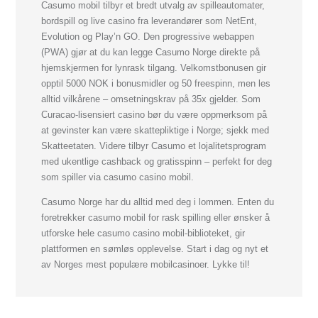
Casumo mobil tilbyr et bredt utvalg av spilleautomater,
bordspill og live casino fra leverandører som NetEnt,
Evolution og Play’n GO. Den progressive webappen
(PWA) gjør at du kan legge Casumo Norge direkte på
hjemskjermen for lynrask tilgang. Velkomstbonusen gir
opptil 5000 NOK i bonusmidler og 50 freespinn, men les
alltid vilkårene – omsetningskrav på 35x gjelder. Som
Curacao-lisensiert casino bør du være oppmerksom på
at gevinster kan være skattepliktige i Norge; sjekk med
Skatteetaten. Videre tilbyr Casumo et lojalitetsprogram
med ukentlige cashback og gratisspinn – perfekt for deg
som spiller via casumo casino mobil.
Casumo Norge har du alltid med deg i lommen. Enten du
foretrekker casumo mobil for rask spilling eller ønsker å
utforske hele casumo casino mobil-biblioteket, gir
plattformen en sømløs opplevelse. Start i dag og nyt et
av Norges mest populære mobilcasinoer. Lykke til!