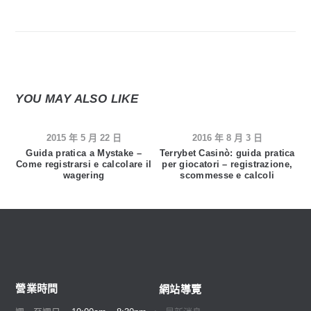
YOU MAY ALSO LIKE
2015 年 5 月 22 日
2016 年 8 月 3 日
Guida pratica a Mystake –
Terrybet Casinò: guida pratica
Come registrarsi e calcolare il
per giocatori – registrazione,
wagering
scommesse e calcoli
營業時間
網站導覽