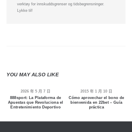
verktøy for innskuddsgrenser og tidsbegrensninger.
Lykke til!
YOU MAY ALSO LIKE
2026 年 5 月 7 日
2015 年 1 月 10 日
888sport: La Plataforma de
Cómo aprovechar el bono de
Apuestas que Revoluciona el
bienvenida en 22bet – Guía
Entretenimiento Deportivo
práctica