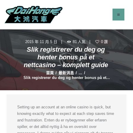
2015 年 11 月 5 日
81
人氣
0
讚
最新消息
Slik registrerer du deg og
服務項目
henter bonus på et
nettcasino – komplett guide
立即找車
首頁
最新消息
...
聯絡我們
Slik registrerer du deg og henter bonus på et...
關於我們
Setting up an account at an online casino is quick, but
knowing exactly what to expect at each step saves time
and frustration. Enten du er nybegynner eller erfaren
spiller, er det alltid nyttig å ha en oversikt over