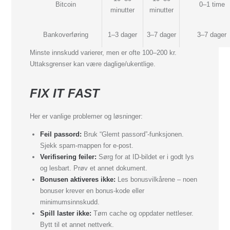
Bitcoin
0–1 time
minutter
minutter
Bankoverføring
1–3 dager
3–7 dager
3–7 dager
Minste innskudd varierer, men er ofte 100–200 kr.
Uttaksgrenser kan være daglige/ukentlige.
FIX IT FAST
Her er vanlige problemer og løsninger:
Feil passord:
Bruk “Glemt passord”-funksjonen.
Sjekk spam-mappen for e-post.
Verifisering feiler:
Sørg for at ID-bildet er i godt lys
og lesbart. Prøv et annet dokument.
Bonusen aktiveres ikke:
Les bonusvilkårene – noen
bonuser krever en bonus-kode eller
minimumsinnskudd.
Spill laster ikke:
Tøm cache og oppdater nettleser.
Bytt til et annet nettverk.