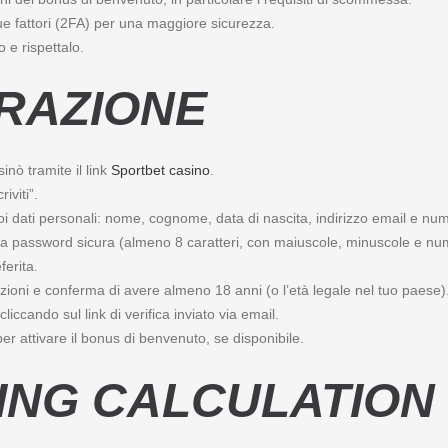
due fattori (2FA) per una maggiore sicurezza.
 e rispettalo.
RAZIONE
asinò tramite il link
Sportbet casino
.
iviti”.
oi dati personali: nome, cognome, data di nascita, indirizzo email e num
 password sicura (almeno 8 caratteri, con maiuscole, minuscole e num
ferita.
dizioni e conferma di avere almeno 18 anni (o l’età legale nel tuo paese)
liccando sul link di verifica inviato via email.
per attivare il bonus di benvenuto, se disponibile.
NG CALCULATION