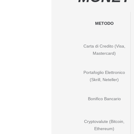
METODO
Carta di Credito (Visa,
Mastercard)
Portafoglio Elettronico
(Skrill, Neteller)
Bonifico Bancario
Cryptovalute (Bitcoin,
Ethereum)