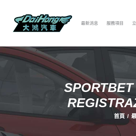
最新消息
服務項目
SPORTBET 
REGISTRA
首頁