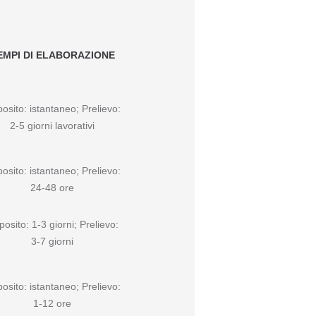
EMPI DI ELABORAZIONE
osito: istantaneo; Prelievo:
2-5 giorni lavorativi
osito: istantaneo; Prelievo:
24-48 ore
osito: 1-3 giorni; Prelievo:
3-7 giorni
osito: istantaneo; Prelievo:
1-12 ore