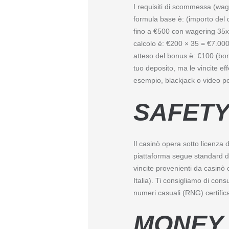
I requisiti di scommessa (wag
formula base è: (importo del
fino a €500 con wagering 35x 
calcolo è: €200 × 35 = €7.000
atteso del bonus è: €100 (bon
tuo deposito, ma le vincite ef
esempio, blackjack o video po
SAFETY
Il casinò opera sotto licenza 
piattaforma segue standard di 
vincite provenienti da casinò
Italia). Ti consigliamo di cons
numeri casuali (RNG) certificat
MONEY 