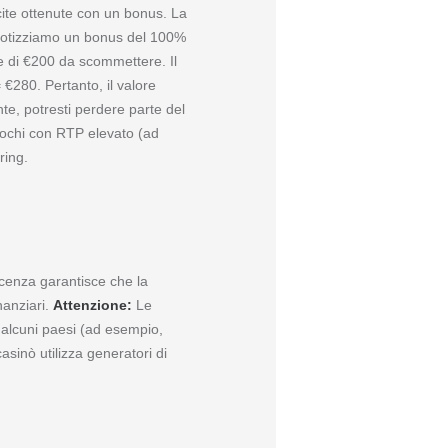
cite ottenute con un bonus. La
ipotizziamo un bonus del 100%
e di €200 da scommettere. Il
€280. Pertanto, il valore
te, potresti perdere parte del
giochi con RTP elevato (ad
ring.
icenza garantisce che la
nanziari.
Attenzione:
Le
 alcuni paesi (ad esempio,
casinò utilizza generatori di