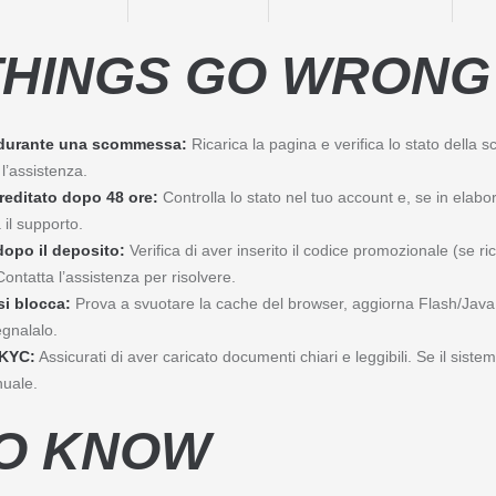
THINGS GO WRONG
 durante una scommessa:
Ricarica la pagina e verifica lo stato della
l’assistenza.
reditato dopo 48 ore:
Controlla lo stato nel tuo account e, se in elabor
 il supporto.
opo il deposito:
Verifica di aver inserito il codice promozionale (se ri
 Contatta l’assistenza per risolvere.
si blocca:
Prova a svuotare la cache del browser, aggiorna Flash/Java, 
egnalalo.
 KYC:
Assicurati di aver caricato documenti chiari e leggibili. Se il sistema
nuale.
TO KNOW