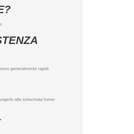
E?
e.
STENZA
sta sono generalmente rapidi.
giungerlo alla schermata home
E