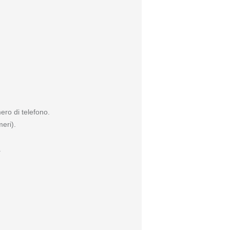
ero di telefono.
eri).
.