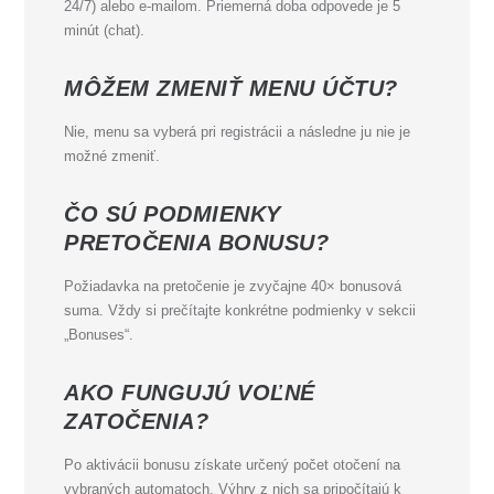
24/7) alebo e-mailom. Priemerná doba odpovede je 5
minút (chat).
MÔŽEM ZMENIŤ MENU ÚČTU?
Nie, menu sa vyberá pri registrácii a následne ju nie je
možné zmeniť.
ČO SÚ PODMIENKY
PRETOČENIA BONUSU?
Požiadavka na pretočenie je zvyčajne 40× bonusová
suma. Vždy si prečítajte konkrétne podmienky v sekcii
„Bonuses“.
AKO FUNGUJÚ VOĽNÉ
ZATOČENIA?
Po aktivácii bonusu získate určený počet otočení na
vybraných automatoch. Výhry z nich sa pripočítajú k