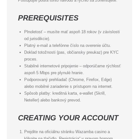
Postupujte podľa tohto návodu a rýchlo sa zorientujete.
PREREQUISITES
Plnoletosť – musíte mať aspoň 18 rokov (v závislosti
od jurisdikcie).
Platný e-mail a telefónne číslo na overenie účtu.
Doklad totožnosti (pas, občiansky preukaz) pre KYC
proces.
Stabilné internetové pripojenie – odporúčame rýchlosť
aspoň 5 Mbps pre plynulé hranie.
Podporovaný prehliadač (Chrome, Firefox, Edge)
alebo mobilné zariadenie s prístupom na internet.
Spôsob platby: kreditná karta, e-wallet (Skrill,
Neteller) alebo bankový prevod.
CREATING YOUR ACCOUNT
Prejdite na oficiálnu stránku Wazamba casino a
kliknite na tlačidlo „Registrácia“ v pravom hornom