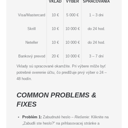
VKLAD
VÝBER
SPRACOVANIA
Visa/Mastercard
10 €
5 000 €
1 – 3 dni
Skrill
10 €
10 000 €
do 24 hod.
Neteller
10 €
10 000 €
do 24 hod.
Bankový prevod
20 €
10 000 €
3 – 7 dní
Vklady sú spracované okamžite. Pri výbere môže byť
potrebné overenie účtu, čo predlžuje prvý výber o 24 –
48 hodín.
COMMON PROBLEMS &
FIXES
Problém 1:
Zabudnuté heslo –
Riešenie:
Kliknite na
„Zabudli ste heslo?“ na prihlasovacej stránke a