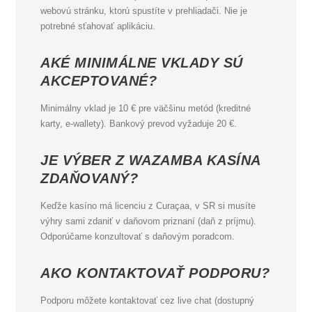
webovú stránku, ktorú spustíte v prehliadači. Nie je
potrebné sťahovať aplikáciu.
AKÉ MINIMÁLNE VKLADY SÚ
AKCEPTOVANÉ?
Minimálny vklad je 10 € pre väčšinu metód (kreditné
karty, e-wallety). Bankový prevod vyžaduje 20 €.
JE VÝBER Z WAZAMBA KASÍNA
ZDAŇOVANÝ?
Keďže kasíno má licenciu z Curaçaa, v SR si musíte
výhry sami zdaniť v daňovom priznaní (daň z príjmu).
Odporúčame konzultovať s daňovým poradcom.
AKO KONTAKTOVAŤ PODPORU?
Podporu môžete kontaktovať cez live chat (dostupný