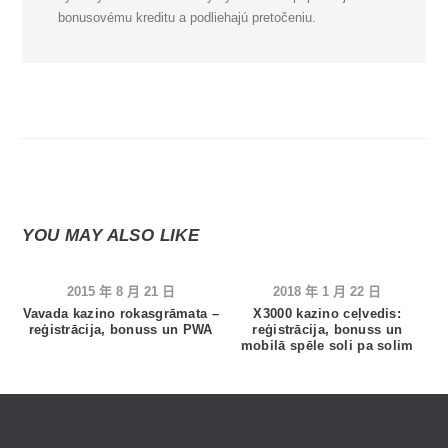
bonusovému kreditu a podliehajú pretočeniu.
YOU MAY ALSO LIKE
2015 年 8 月 21 日
2018 年 1 月 22 日
Vavada kazino rokasgrāmata –
X3000 kazino ceļvedis:
reģistrācija, bonuss un PWA
reģistrācija, bonuss un
mobilā spēle soli pa solim