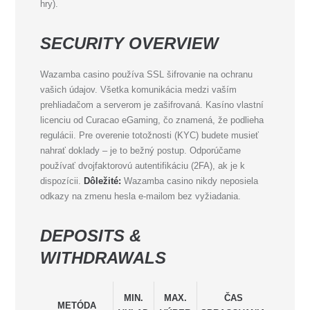
hry).
SECURITY OVERVIEW
Wazamba casino používa SSL šifrovanie na ochranu
vašich údajov. Všetka komunikácia medzi vaším
prehliadačom a serverom je zašifrovaná. Kasíno vlastní
licenciu od Curacao eGaming, čo znamená, že podlieha
regulácii. Pre overenie totožnosti (KYC) budete musieť
nahrať doklady – je to bežný postup. Odporúčame
používať dvojfaktorovú autentifikáciu (2FA), ak je k
dispozícii.
Dôležité:
Wazamba casino nikdy neposiela
odkazy na zmenu hesla e-mailom bez vyžiadania.
DEPOSITS &
WITHDRAWALS
MIN.
MAX.
ČAS
METÓDA