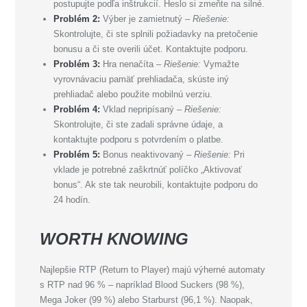
postupujte podľa inštrukcií. Heslo si zmeňte na silné.
Problém 2:
Výber je zamietnutý –
Riešenie:
Skontrolujte, či ste splnili požiadavky na pretočenie
bonusu a či ste overili účet. Kontaktujte podporu.
Problém 3:
Hra nenačíta –
Riešenie:
Vymažte
vyrovnávaciu pamäť prehliadača, skúste iný
prehliadač alebo použite mobilnú verziu.
Problém 4:
Vklad nepripísaný –
Riešenie:
Skontrolujte, či ste zadali správne údaje, a
kontaktujte podporu s potvrdením o platbe.
Problém 5:
Bonus neaktivovaný –
Riešenie:
Pri
vklade je potrebné zaškrtnúť políčko „Aktivovať
bonus“. Ak ste tak neurobili, kontaktujte podporu do
24 hodín.
WORTH KNOWING
Najlepšie RTP (Return to Player) majú výherné automaty
s RTP nad 96 % – napríklad Blood Suckers (98 %),
Mega Joker (99 %) alebo Starburst (96,1 %). Naopak,