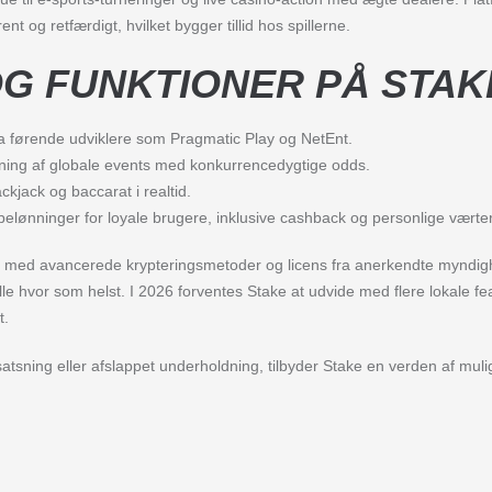
rent og retfærdigt, hvilket bygger tillid hos spillerne.
OG FUNKTIONER PÅ STAK
fra førende udviklere som Pragmatic Play og NetEnt.
ing af globale events med konkurrencedygtige odds.
ckjack og baccarat i realtid.
elønninger for loyale brugere, inklusive cashback og personlige værter
e med avancerede krypteringsmetoder og licens fra anerkendte myndig
le hvor som helst. I 2026 forventes Stake at udvide med flere lokale fea
t.
satsning eller afslappet underholdning, tilbyder Stake en verden af muli