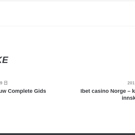
KE
19 日
201
ouw Complete Gids
Ibet casino Norge – k
inns