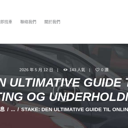
最新消息
服務項目
立即找車
聯絡我們
關於我們
立即找車
聯絡我們
關於我們
2026 年 5 月 12 日
143
人氣
0
讚
N ULTIMATIVE GUIDE 
TING OG UNDERHOLD
息
...
STAKE: DEN ULTIMATIVE GUIDE TIL ONLIN