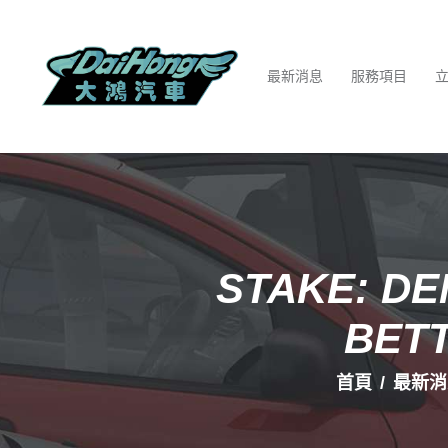
最新消息
服務項目
STAKE: DE
BET
首頁
最新消