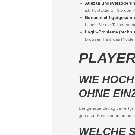
Auszahlungsverzögerun
ist. Kontaktieren Sie den 
Bonus nicht gutgeschri
Lesen Sie die Teilnahmeb
Login-Probleme (techni
Browser. Falls das Proble
PLAYER
WIE HOCH
OHNE EIN
Der genaue Betrag variiert je
genauen Konditionen entnehm
WELCHE S