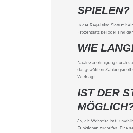
SPIELEN?
In der Regel sind Slots mit 
Prozentsatz bei oder sind ga
WIE LANG
Nach Genehmigung durch das C
der gewählten Zahlungsmetho
Werktage.
IST DER 
MÖGLICH
Ja, die Webseite ist für mobi
Funktionen zugreifen. Eine se