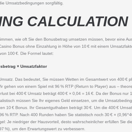
die Umsatzbedingungen sorgfältig.
NG CALCULATION
mmen, wie oft Sie den Bonusbetrag umsetzen müssen, bevor eine Aus
a Casino Bonus ohne Einzahlung in Höhe von 10 € mit einem Umsatzfak
on 100 €. Die Formel lautet:
sbetrag × Umsatzfaktor
 Umsatz. Das bedeutet, Sie müssen Wetten im Gesamtwert von 400 € pl
 gehen von einem Spiel mit 96 % RTP (Return to Player) aus – theoret
rlust bei 400 € Umsatz beträgt 400 € × 0,04 = 16 €. Da der Bonus nur 10
listisch müssen Sie Ihr eigenes Geld einsetzen, um die Umsatzbedingun
lten 10 € Bonus. Ihr Gesamtguthaben beträgt 30 €. Um die 400 € Umsatz
 96 % RTP. Nach 400 Runden haben Sie statistisch noch 30 € × (0,96^
gel: Je niedriger der Hausvorteil, desto wahrscheinlicher erfüllen Sie 
97 %), um den Erwartungswert zu verbessern.