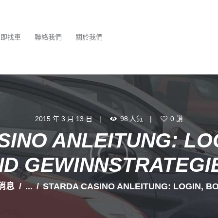
最新消息
服務項目
立即找車
聯絡我們
關於我們
立即找車
聯絡我們
關於我們
2015 年 3 月 13 日
98
人氣
0
讚
SINO ANLEITUNG: LO
ND GEWINNSTRATEGI
消息
...
STARDA CASINO ANLEITUNG: LOGIN, BO