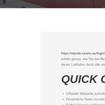
https://starda-casino.eu/login/
erklärt genau, wie Sie das 
dieser Leitfaden deckt alle w
QUICK 
Offizielle Webseite aufrufe
Persönliche Daten korrek
E-Mail-Adresse verifiziere