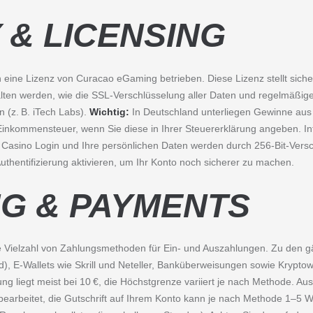
 & LICENSING
 eine Lizenz von Curacao eGaming betrieben. Diese Lizenz stellt sich
lten werden, wie die SSL-Verschlüsselung aller Daten und regelmäßig
 (z. B. iTech Labs).
Wichtig:
In Deutschland unterliegen Gewinne aus 
inkommensteuer, wenn Sie diese in Ihrer Steuererklärung angeben. Inf
 Casino Login und Ihre persönlichen Daten werden durch 256-Bit-Vers
uthentifizierung aktivieren, um Ihr Konto noch sicherer zu machen.
G & PAYMENTS
ne Vielzahl von Zahlungsmethoden für Ein- und Auszahlungen. Zu den 
rd), E-Wallets wie Skrill und Neteller, Banküberweisungen sowie Krypto
ung liegt meist bei 10 €, die Höchstgrenze variiert je nach Methode. 
earbeitet, die Gutschrift auf Ihrem Konto kann je nach Methode 1–5 