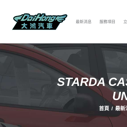
最新消息
服務項目
STARDA CA
U
首頁
最新