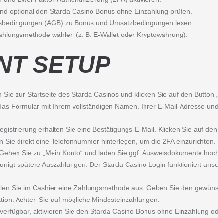
und optional den Starda Casino Bonus ohne Einzahlung prüfen.
tsbedingungen (AGB) zu Bonus und Umsatzbedingungen lesen.
ahlungsmethode wählen (z. B. E-Wallet oder Kryptowährung).
NT SETUP
 Sie zur Startseite des Starda Casinos und klicken Sie auf den Button
e das Formular mit Ihrem vollständigen Namen, Ihrer E-Mail-Adresse u
gistrierung erhalten Sie eine Bestätigungs-E-Mail. Klicken Sie auf den
en Sie direkt eine Telefonnummer hinterlegen, um die 2FA einzurichten.
Gehen Sie zu „Mein Konto“ und laden Sie ggf. Ausweisdokumente hoch
unigt spätere Auszahlungen. Der Starda Casino Login funktioniert ansc
en Sie im Cashier eine Zahlungsmethode aus. Geben Sie den gewüns
ktion. Achten Sie auf mögliche Mindesteinzahlungen.
 verfügbar, aktivieren Sie den Starda Casino Bonus ohne Einzahlung 