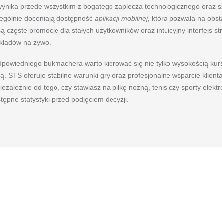
wynika przede wszystkim z bogatego zaplecza technologicznego oraz 
ególnie doceniają dostępność
aplikacji mobilnej
, która pozwala na obs
częste promocje dla stałych użytkowników oraz intuicyjny interfejs str
akładów na żywo.
powiedniego bukmachera warto kierować się nie tylko wysokością kurs
. STS oferuje stabilne warunki gry oraz profesjonalne wsparcie klienta
ezależnie od tego, czy stawiasz na piłkę nożną, tenis czy sporty elekt
tępne statystyki przed podjęciem decyzji.