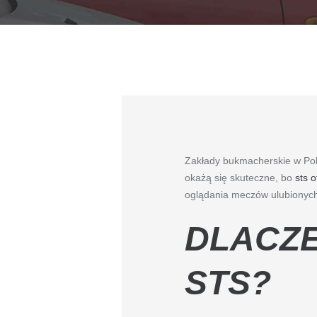
Zakłady bukmacherskie w Pols
okażą się skuteczne, bo
sts o
oglądania meczów ulubionych
DLACZ
STS?