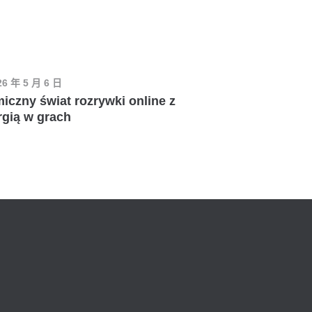
26 年 5 月 6 日
czny świat rozrywki online z
rgią w grach