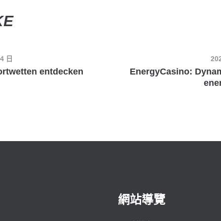
KE
14 日
20
ortwetten entdecken
EnergyCasino: Dynami
ene
網站導覽