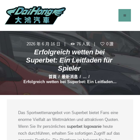
2026 年 6 月 16 日
76
人氣
0
讚
最新消息
Erfolgreich wetten bei
服務項目
Superbet: Ein Leitfaden für
Spieler
立即找車
首頁
最新消息
...
聯絡我們
Erfolgreich wetten bei Superbet: Ein Leitfaden...
關於我們
Das Sportwettenangebot von Superbet bietet Fans eine
enorme Vielfalt an Wettmärkten und attraktiven Quoten.
Wenn Sie Ihr persönliches
superbet logowanie
heute
noch durchführen, erhalten Sie sofortigen Zugriff auf das