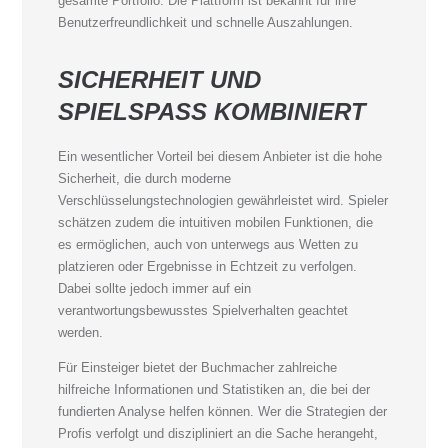
gesamte Portfolio. Die Plattform ist bekannt für ihre
Benutzerfreundlichkeit und schnelle Auszahlungen.
SICHERHEIT UND
SPIELSPASS KOMBINIERT
Ein wesentlicher Vorteil bei diesem Anbieter ist die hohe
Sicherheit, die durch moderne
Verschlüsselungstechnologien gewährleistet wird. Spieler
schätzen zudem die intuitiven mobilen Funktionen, die
es ermöglichen, auch von unterwegs aus Wetten zu
platzieren oder Ergebnisse in Echtzeit zu verfolgen.
Dabei sollte jedoch immer auf ein
verantwortungsbewusstes Spielverhalten geachtet
werden.
Für Einsteiger bietet der Buchmacher zahlreiche
hilfreiche Informationen und Statistiken an, die bei der
fundierten Analyse helfen können. Wer die Strategien der
Profis verfolgt und diszipliniert an die Sache herangeht,