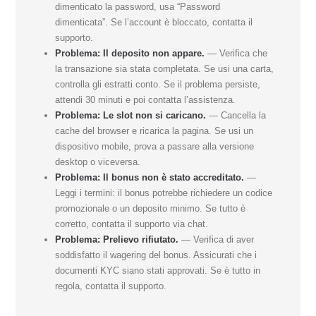
dimenticato la password, usa “Password
dimenticata”. Se l’account è bloccato, contatta il
supporto.
Problema: Il deposito non appare.
— Verifica che
la transazione sia stata completata. Se usi una carta,
controlla gli estratti conto. Se il problema persiste,
attendi 30 minuti e poi contatta l’assistenza.
Problema: Le slot non si caricano.
— Cancella la
cache del browser e ricarica la pagina. Se usi un
dispositivo mobile, prova a passare alla versione
desktop o viceversa.
Problema: Il bonus non è stato accreditato.
—
Leggi i termini: il bonus potrebbe richiedere un codice
promozionale o un deposito minimo. Se tutto è
corretto, contatta il supporto via chat.
Problema: Prelievo rifiutato.
— Verifica di aver
soddisfatto il wagering del bonus. Assicurati che i
documenti KYC siano stati approvati. Se è tutto in
regola, contatta il supporto.