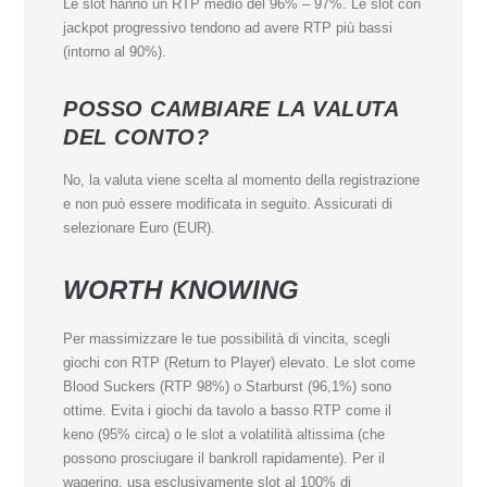
Le slot hanno un RTP medio del 96% – 97%. Le slot con
jackpot progressivo tendono ad avere RTP più bassi
(intorno al 90%).
POSSO CAMBIARE LA VALUTA
DEL CONTO?
No, la valuta viene scelta al momento della registrazione
e non può essere modificata in seguito. Assicurati di
selezionare Euro (EUR).
WORTH KNOWING
Per massimizzare le tue possibilità di vincita, scegli
giochi con RTP (Return to Player) elevato. Le slot come
Blood Suckers (RTP 98%) o Starburst (96,1%) sono
ottime. Evita i giochi da tavolo a basso RTP come il
keno (95% circa) o le slot a volatilità altissima (che
possono prosciugare il bankroll rapidamente). Per il
wagering, usa esclusivamente slot al 100% di