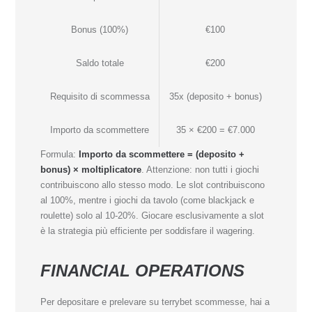
Bonus (100%)
€100
Saldo totale
€200
Requisito di scommessa
35x (deposito + bonus)
Importo da scommettere
35 × €200 = €7.000
Formula:
Importo da scommettere = (deposito +
bonus) × moltiplicatore
. Attenzione: non tutti i giochi
contribuiscono allo stesso modo. Le slot contribuiscono
al 100%, mentre i giochi da tavolo (come blackjack e
roulette) solo al 10-20%. Giocare esclusivamente a slot
è la strategia più efficiente per soddisfare il wagering.
FINANCIAL OPERATIONS
Per depositare e prelevare su terrybet scommesse, hai a