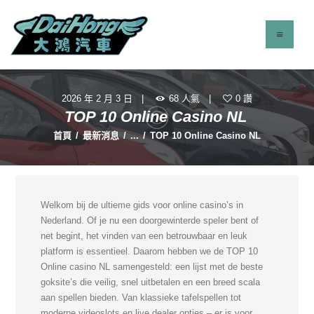
2026 年 2 月 3 日
68
人氣
0
讚
最新消息
TOP 10 Online Casino NL
服務項目
首頁
最新消息
...
TOP 10 Online Casino NL
立即找車
聯絡我們
關於我們
Welkom bij de ultieme gids voor online casino’s in
Nederland. Of je nu een doorgewinterde speler bent of
net begint, het vinden van een betrouwbaar en leuk
platform is essentieel. Daarom hebben we de TOP 10
Online casino NL samengesteld: een lijst met de beste
goksite’s die veilig, snel uitbetalen en een breed scala
aan spellen bieden. Van klassieke tafelspellen tot
moderne videoslots en live dealer opties – er is voor