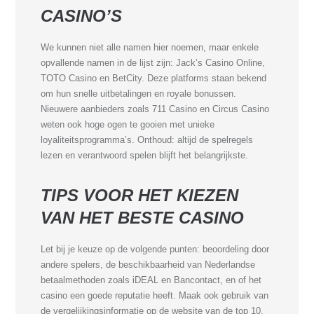
CASINO’S
We kunnen niet alle namen hier noemen, maar enkele
opvallende namen in de lijst zijn: Jack’s Casino Online,
TOTO Casino en BetCity. Deze platforms staan bekend
om hun snelle uitbetalingen en royale bonussen.
Nieuwere aanbieders zoals 711 Casino en Circus Casino
weten ook hoge ogen te gooien met unieke
loyaliteitsprogramma’s. Onthoud: altijd de spelregels
lezen en verantwoord spelen blijft het belangrijkste.
TIPS VOOR HET KIEZEN
VAN HET BESTE CASINO
Let bij je keuze op de volgende punten: beoordeling door
andere spelers, de beschikbaarheid van Nederlandse
betaalmethoden zoals iDEAL en Bancontact, en of het
casino een goede reputatie heeft. Maak ook gebruik van
de vergelijkingsinformatie op de website van de top 10,