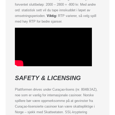
forventet sluttbeløp: 2000 – 2800 = -800 kr. Med andre
ord: statistisk sett vil du tape innskuddet i løpet av
omsetningsperioden.
Viktig:
RTP varierer, så velg spill
med høy RTP for bedre sjanser.
SAFETY & LICENSING
Plattformen drives under Curaçao-lisens (nr. 8048/JAZ),
noe som er vanlig for internasjonale casinoer. Norske
spillere bør være oppmerksomme på at gevinster fra
Curaçao-lisensierte casinoer kan være skattepliktige i
Norge – sjekk med Skatteetaten. SSL-kryptering