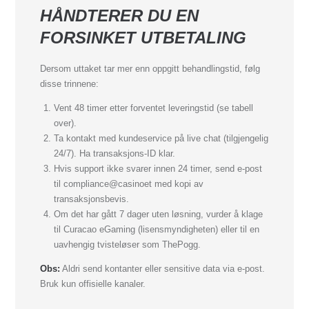
HÅNDTERER DU EN
FORSINKET UTBETALING
Dersom uttaket tar mer enn oppgitt behandlingstid, følg
disse trinnene:
Vent 48 timer etter forventet leveringstid (se tabell
over).
Ta kontakt med kundeservice på live chat (tilgjengelig
24/7). Ha transaksjons-ID klar.
Hvis support ikke svarer innen 24 timer, send e-post
til compliance@casinoet med kopi av
transaksjonsbevis.
Om det har gått 7 dager uten løsning, vurder å klage
til Curacao eGaming (lisensmyndigheten) eller til en
uavhengig tvisteløser som ThePogg.
Obs:
Aldri send kontanter eller sensitive data via e-post.
Bruk kun offisielle kanaler.