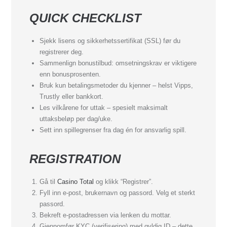
QUICK CHECKLIST
Sjekk lisens og sikkerhetssertifikat (SSL) før du
registrerer deg.
Sammenlign bonustilbud: omsetningskrav er viktigere
enn bonusprosenten.
Bruk kun betalingsmetoder du kjenner – helst Vipps,
Trustly eller bankkort.
Les vilkårene for uttak – spesielt maksimalt
uttaksbeløp per dag/uke.
Sett inn spillegrenser fra dag én for ansvarlig spill.
REGISTRATION
Gå til
Casino Total
og klikk “Registrer”.
Fyll inn e-post, brukernavn og passord. Velg et sterkt
passord.
Bekreft e-postadressen via lenken du mottar.
Gjennomfør KYC (verifisering) med gyldig ID – dette