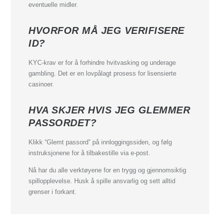
eventuelle midler.
HVORFOR MÅ JEG VERIFISERE
ID?
KYC-krav er for å forhindre hvitvasking og underage
gambling. Det er en lovpålagt prosess for lisensierte
casinoer.
HVA SKJER HVIS JEG GLEMMER
PASSORDET?
Klikk “Glemt passord” på innloggingssiden, og følg
instruksjonene for å tilbakestille via e-post.
Nå har du alle verktøyene for en trygg og gjennomsiktig
spillopplevelse. Husk å spille ansvarlig og sett alltid
grenser i forkant.