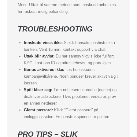
Merk: Uttak til samme metode som innskudd anbefales
for raskest mulig behandling.
TROUBLESHOOTING
Innskudd vises ikke:
Sjekk transaksjonshistorikk i
banken. Vent 15 min, kontakt support via chat.
Uttak blir avvist:
Du har sannsynligvis ikke fullført
KYC. Last opp ID og adressebevis, og prøv igjen.
Bonus aktiveres ikke:
Les bonuskoden i
kampanjevilkårene. Noen bonuser krever aktivt valg i
kassen.
Spill låser seg:
Tøm nettleserens cache (cache) og
deaktiver adblockere. Hvis problemet vedvarer, prøv
en annen nettleser.
Glemt passord:
Klikk “Glemt passord” på
innloggingssiden. Følg instruksjonene i e-posten.
PRO TIPS – SLIK