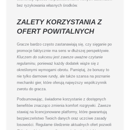
bez ryzykowania własnych środków.
ZALETY KORZYSTANIA Z
OFERT POWITALNYCH
Gracze bardzo często zastanawiają się, czy sięganie po
promocje faktycznie ma sens w dłuższej perspektywie.
Kluczem do sukcesu jest zawsze uważne czytanie
regulaminu
, ponieważ każdy dodatek wiąże się z
określonymi wymogami obrotu. Pamiętaj, że bonusy to
nie tylko darmowe rundy, ale także szansa na poznanie
mechaniki gier, które oferują najwyższy współczynnik
zwrotu do gracza.
Podsumowując, świadome korzystanie z dostępnych
benefitów znacząco zmienia komfort rozgrywki. Zawsze
stawiaj na licencjonowane platformy, które gwarantują
bezpieczeństwo Twoich danych oraz uczciwe zasady
losowości. Regularne śledzenie aktualnych ofert pozwoli