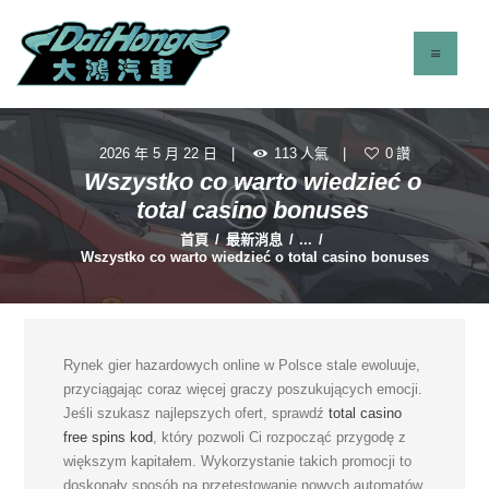
2026 年 5 月 22 日
113
人氣
0
讚
最新消息
Wszystko co warto wiedzieć o
服務項目
total casino bonuses
立即找車
首頁
最新消息
...
Wszystko co warto wiedzieć o total casino bonuses
聯絡我們
關於我們
Rynek gier hazardowych online w Polsce stale ewoluuje,
przyciągając coraz więcej graczy poszukujących emocji.
Jeśli szukasz najlepszych ofert, sprawdź
total casino
free spins kod
, który pozwoli Ci rozpocząć przygodę z
większym kapitałem. Wykorzystanie takich promocji to
doskonały sposób na przetestowanie nowych automatów