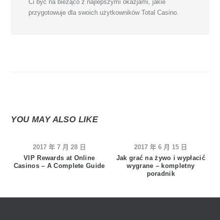
Ci być na bieżąco z najlepszymi okazjami, jakie
przygotowuje dla swoich użytkowników Total Casino.
YOU MAY ALSO LIKE
2017 年 7 月 28 日
2017 年 6 月 15 日
VIP Rewards at Online
Jak grać na żywo i wypłacić
Casinos – A Complete Guide
wygrane – kompletny
poradnik