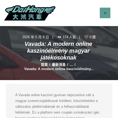
2026 年 5 月 9 日
174
人氣
0
讚
最新消息
Vavada: A modern online
服務項目
kaszinóélmény magyar
játékosoknak
立即找車
首頁
最新消息
...
聯絡我們
Vavada: A modern online kaszinóélmény...
關於我們
A Vavada online kaszinó gyorsan népszerűvé vált a
magyar szerencsejátékosok körében, köszönhetően a
változatos játékkínálatnak és a felhasználóbarát
felületnek. Ez a platform nem csupán szórakozást ígér,