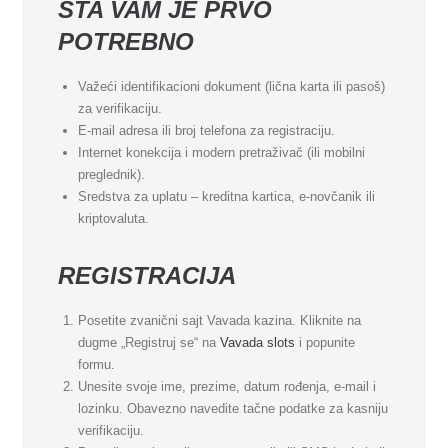
ŠTA VAM JE PRVO
POTREBNO
Važeći identifikacioni dokument (lična karta ili pasoš)
za verifikaciju.
E-mail adresa ili broj telefona za registraciju.
Internet konekcija i modern pretraživač (ili mobilni
preglednik).
Sredstva za uplatu – kreditna kartica, e-novčanik ili
kriptovaluta.
REGISTRACIJA
Posetite zvanični sajt Vavada kazina. Kliknite na
dugme „Registruj se“ na
Vavada slots
i popunite
formu.
Unesite svoje ime, prezime, datum rođenja, e-mail i
lozinku. Obavezno navedite tačne podatke za kasniju
verifikaciju.