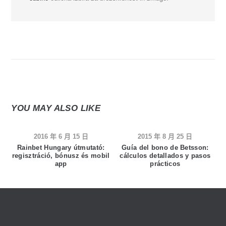
YOU MAY ALSO LIKE
2016 年 6 月 15 日
2015 年 8 月 25 日
Rainbet Hungary útmutató:
Guía del bono de Betsson:
regisztráció, bónusz és mobil
cálculos detallados y pasos
app
prácticos