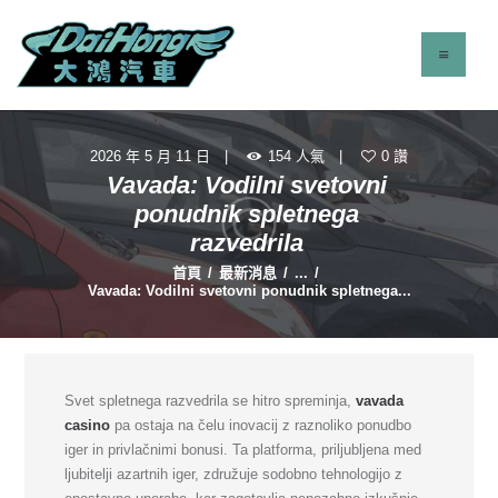
2026 年 5 月 11 日
154
人氣
0
讚
最新消息
Vavada: Vodilni svetovni
服務項目
ponudnik spletnega
razvedrila
立即找車
首頁
最新消息
...
聯絡我們
Vavada: Vodilni svetovni ponudnik spletnega...
關於我們
Svet spletnega razvedrila se hitro spreminja,
vavada
casino
pa ostaja na čelu inovacij z raznoliko ponudbo
iger in privlačnimi bonusi. Ta platforma, priljubljena med
ljubitelji azartnih iger, združuje sodobno tehnologijo z