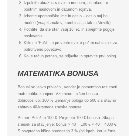
Izpolnite obrazec s svojim imenom, priimkom, e-
poštnim naslovom in datumom rojstva.
Izberite uporabniško ime in geslo – geslo naj bo
močno (vsaj 8 znakov, kombinacija črk in številk).
Potrdite, da ste stari vsaj 18 let, in sprejmite pogoje
poslovanja.
Kliknite ‘Pošlji’ in preverite svoj e-poštni nabiralnik za
potrditveno povezavo.
Ko je račun potrjen, se prijavite in opravite prvi polog.
MATEMATIKA BONUSA
Bonusi so lahko privlačni, vendar je pomembno razumeti
matematiko za njimi. Vzemimo tipičen bon za
dobrodošlico: 100 % ujemanje pologa do 500 € s stavno
zahtevo 40-kratnega zneska bonusa.
Primer: Položite 100 €. Prejmete 100 € bonusa. Skupni
znesek za stavljenje: bonus × 40 = 100 € × 40 = 4000 €.
S povprečno hišno prednostjo 3 % (pri igrah, kot je črna