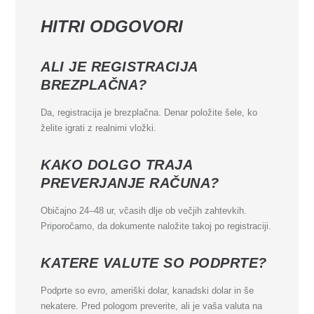
HITRI ODGOVORI
ALI JE REGISTRACIJA
BREZPLAČNA?
Da, registracija je brezplačna. Denar položite šele, ko
želite igrati z realnimi vložki.
KAKO DOLGO TRAJA
PREVERJANJE RAČUNA?
Običajno 24–48 ur, včasih dlje ob večjih zahtevkih.
Priporočamo, da dokumente naložite takoj po registraciji.
KATERE VALUTE SO PODPRTE?
Podprte so evro, ameriški dolar, kanadski dolar in še
nekatere. Pred pologom preverite, ali je vaša valuta na