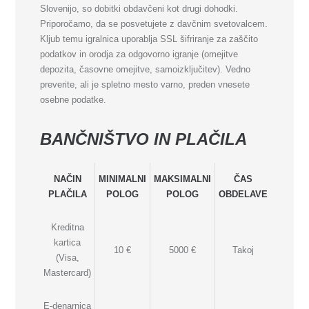
Slovenijo, so dobitki obdavčeni kot drugi dohodki.
Priporočamo, da se posvetujete z davčnim svetovalcem.
Kljub temu igralnica uporablja SSL šifriranje za zaščito
podatkov in orodja za odgovorno igranje (omejitve
depozita, časovne omejitve, samoizključitev). Vedno
preverite, ali je spletno mesto varno, preden vnesete
osebne podatke.
BANČNIŠTVO IN PLAČILA
NAČIN
MINIMALNI
MAKSIMALNI
ČAS
PLAČILA
POLOG
POLOG
OBDELAVE
Kreditna
kartica
10 €
5000 €
Takoj
(Visa,
Mastercard)
E-denarnica