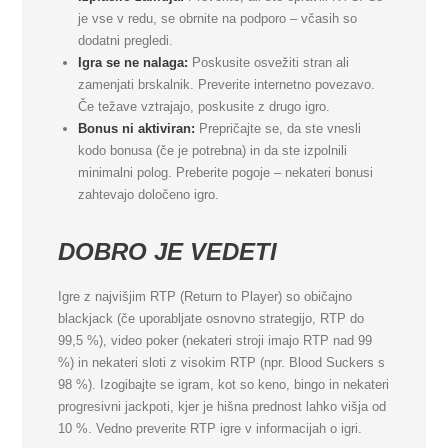
je vse v redu, se obrnite na podporo – včasih so
dodatni pregledi.
Igra se ne nalaga:
Poskusite osvežiti stran ali
zamenjati brskalnik. Preverite internetno povezavo.
Če težave vztrajajo, poskusite z drugo igro.
Bonus ni aktiviran:
Prepričajte se, da ste vnesli
kodo bonusa (če je potrebna) in da ste izpolnili
minimalni polog. Preberite pogoje – nekateri bonusi
zahtevajo določeno igro.
DOBRO JE VEDETI
Igre z najvišjim RTP (Return to Player) so običajno
blackjack (če uporabljate osnovno strategijo, RTP do
99,5 %), video poker (nekateri stroji imajo RTP nad 99
%) in nekateri sloti z visokim RTP (npr. Blood Suckers s
98 %). Izogibajte se igram, kot so keno, bingo in nekateri
progresivni jackpoti, kjer je hišna prednost lahko višja od
10 %. Vedno preverite RTP igre v informacijah o igri.