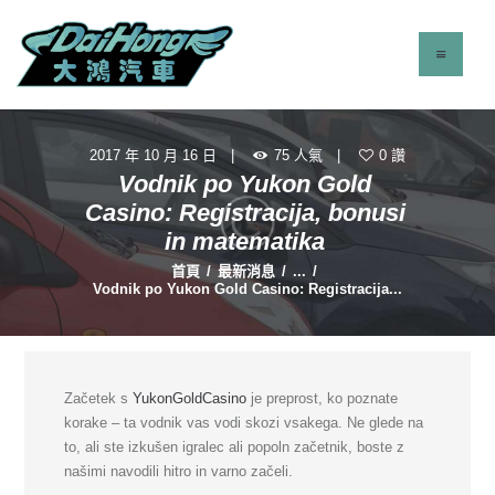
2017 年 10 月 16 日
75
人氣
0
讚
最新消息
Vodnik po Yukon Gold
服務項目
Casino: Registracija, bonusi
in matematika
立即找車
首頁
最新消息
...
聯絡我們
Vodnik po Yukon Gold Casino: Registracija...
關於我們
Začetek s
YukonGoldCasino
je preprost, ko poznate
korake – ta vodnik vas vodi skozi vsakega. Ne glede na
to, ali ste izkušen igralec ali popoln začetnik, boste z
našimi navodili hitro in varno začeli.