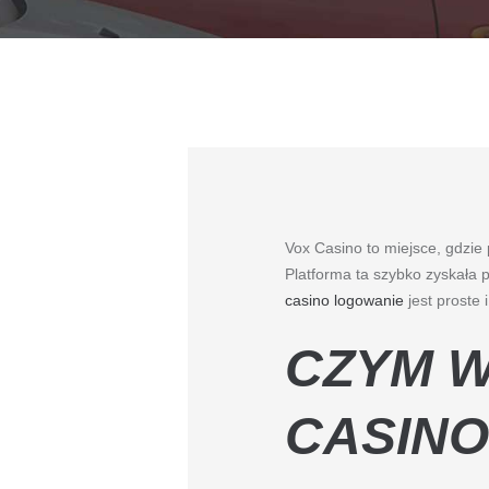
Vox Casino to miejsce, gdzie
Platforma ta szybko zyskała p
casino logowanie
jest proste 
CZYM W
CASINO