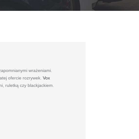
iezapomnianymi wrażeniami.
atej ofercie rozrywek.
Vox
i, ruletką czy blackjackiem.