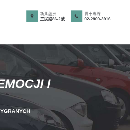
新北蘆洲
賞車專線
三民路86-2號
02-2900-3916
EMOCJI I
 WYGRANYCH