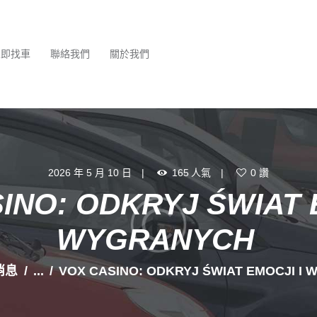
最新消息
服務項目
立即找車
聯絡我們
關於我們
立即找車
聯絡我們
關於我們
2026 年 5 月 10 日
165
人氣
0
讚
INO: ODKRYJ ŚWIAT 
WYGRANYCH
消息
...
VOX CASINO: ODKRYJ ŚWIAT EMOCJI I