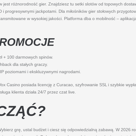
 jest różnorodność gier. Znajdziesz tu setki slotów od topowych dostaw
3D i progresywnymi jackpotami. Dla miłośników gier stołowych przygotow
ransmitowane w wysokiej jakości. Platforma dba o mobilność – aplikacja
PROMOCJE
zł + 100 darmowych spinów.
back dla stałych graczy.
VIP poziomami i ekskluzywnymi nagrodami.
Vox Casino posiada licencję z Curacao, szyfrowanie SSL i szybkie wypła
ługa klienta działa 24/7 przez czat live.
CZĄĆ?
Wybierz grę, ustal budżet i ciesz się odpowiedzialną zabawą. W 2026 