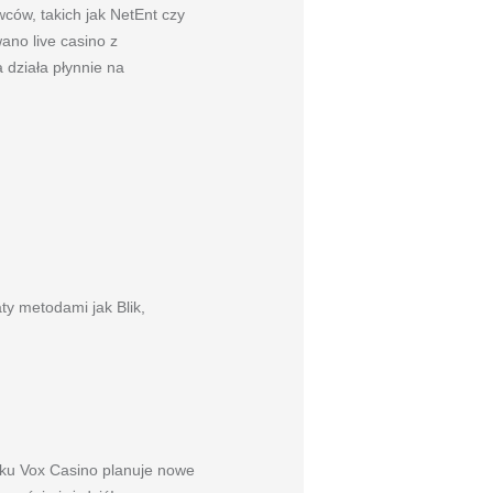
ców, takich jak NetEnt czy
ano live casino z
 działa płynnie na
ty metodami jak Blik,
roku Vox Casino planuje nowe