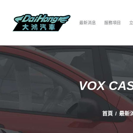
最新消息
服務項目
VOX CAS
首頁
最新