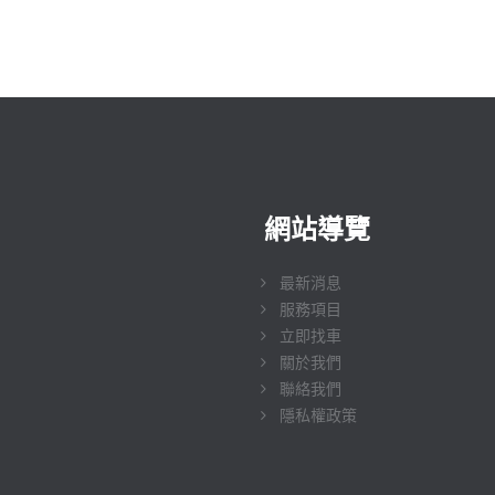
網站導覽
最新消息
服務項目
立即找車
關於我們
聯絡我們
隱私權政策