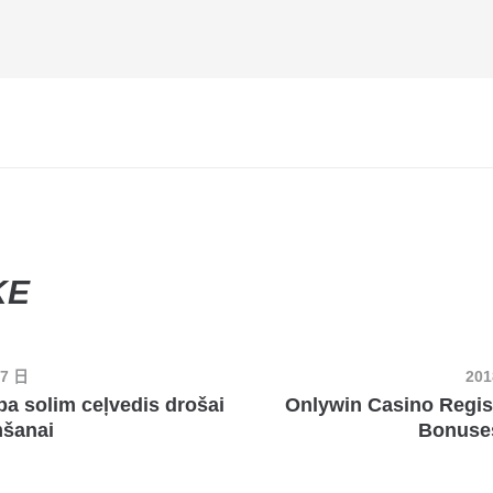
KE
17 日
201
pa solim ceļvedis drošai
Onlywin Casino Regist
mšanai
Bonuse