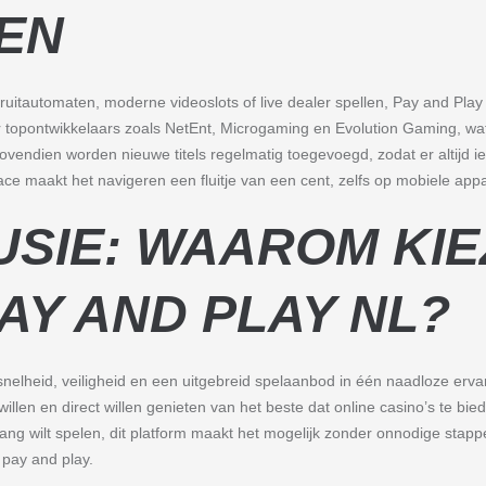
EN
fruitautomaten, moderne videoslots of live dealer spellen, Pay and Play
 topontwikkelaars zoals NetEnt, Microgaming en Evolution Gaming, wat
Bovendien worden nieuwe titels regelmatig toegevoegd, zodat er altijd i
face maakt het navigeren een fluitje van een cent, zelfs op mobiele app
SIE: WAAROM KIE
AY AND PLAY NL?
nelheid, veiligheid en een uitgebreid spelaanbod in één naadloze ervar
illen en direct willen genieten van het beste dat online casino’s te bi
lang wilt spelen, dit platform maakt het mogelijk zonder onnodige sta
 pay and play.