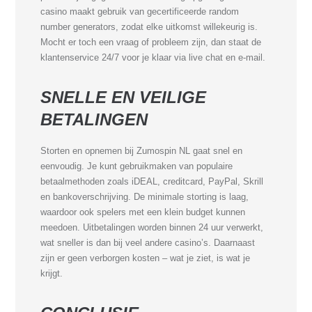
casino maakt gebruik van gecertificeerde random
number generators, zodat elke uitkomst willekeurig is.
Mocht er toch een vraag of probleem zijn, dan staat de
klantenservice 24/7 voor je klaar via live chat en e-mail.
SNELLE EN VEILIGE
BETALINGEN
Storten en opnemen bij Zumospin NL gaat snel en
eenvoudig. Je kunt gebruikmaken van populaire
betaalmethoden zoals iDEAL, creditcard, PayPal, Skrill
en bankoverschrijving. De minimale storting is laag,
waardoor ook spelers met een klein budget kunnen
meedoen. Uitbetalingen worden binnen 24 uur verwerkt,
wat sneller is dan bij veel andere casino’s. Daarnaast
zijn er geen verborgen kosten – wat je ziet, is wat je
krijgt.