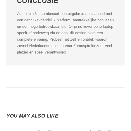
CONCLUSIE
Zumospin NL combineert een uitgebreid spelaanbod met
een gebruiksvriendelijk platform, aantrekkelijke bonussen
en een hoge betrouwbaarheid. Of je nu liever op je laptop
speelt of onderweg via de app, dit casino biedt een
complete ervaring. Probeer het zelf en ontdek waarom
zoveel Nederlandse spelers voor Zumospin kiezen. Veel
plezier en speel verantwoord!
YOU MAY ALSO LIKE