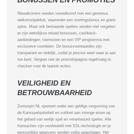
Nieuwkomers worden verwelkomd met een genereus
welkomstpakket, waaronder een stortingsbonus en gratis
spins. Maar ook bestaande spelers worden niet vergeten:
er zijn wekelijkse reload bonussen, cashback-
aanbiedingen, toernooien en een VIP-programma met
exclusieve voordelen. De bonusvoorwaarden zijn
transparant en redelijk, zodat je precies weet waar je aan
toe bent. Vergeet niet de promotiepagina regelmatig te
checken voor de laatste acties.
VEILIGHEID EN
BETROUWBAARHEID
Zumospin NL opereert onder een geldige vergunning van
de Kansspelautoriteit en voldoet aan strenge eisen op
het gebied van eerlijk spel en verantwoord spelen. Alle
transacties zijn versleuteld met SSL-technologie en je
persoonlijke gegevens worden veilig opgeslagen. Het