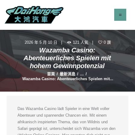
2026 年 5 月 10 日
121
人氣
0
讚
最新消息
Wazamba Casino:
服務項目
Abenteuerliches Spielen mit
hohem Gewinnpotenzial
立即找車
首頁
最新消息
...
聯絡我們
Wazamba Casino: Abenteuerliches Spielen mit...
關於我們
Das Wazamba Casino lädt Spieler in eine Welt voller
Abenteuer und spannender Chancen ein. Mit einem
afrikanisch inspirierten Thema, das von Wildnis und
Safari geprägt ist, unterscheidet sich Wazamba von den