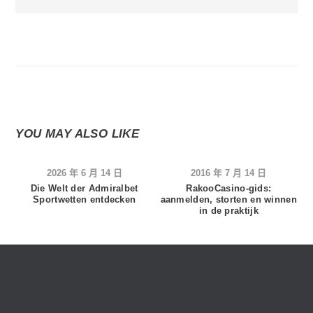
YOU MAY ALSO LIKE
2026 年 6 月 14 日
2016 年 7 月 14 日
Die Welt der Admiralbet
RakooCasino-gids:
Sportwetten entdecken
aanmelden, storten en winnen
in de praktijk