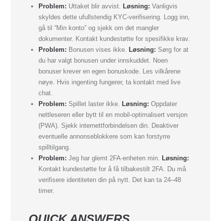
Problem:
Uttaket blir avvist.
Løsning:
Vanligvis
skyldes dette ufullstendig KYC-verifisering. Logg inn,
gå til “Min konto” og sjekk om det mangler
dokumenter. Kontakt kundestøtte for spesifikke krav.
Problem:
Bonusen vises ikke.
Løsning:
Sørg for at
du har valgt bonusen under innskuddet. Noen
bonuser krever en egen bonuskode. Les vilkårene
nøye. Hvis ingenting fungerer, ta kontakt med live
chat.
Problem:
Spillet laster ikke.
Løsning:
Oppdater
nettleseren eller bytt til en mobil-optimalisert versjon
(PWA). Sjekk internettforbindelsen din. Deaktiver
eventuelle annonseblokkere som kan forstyrre
spilltilgang.
Problem:
Jeg har glemt 2FA-enheten min.
Løsning:
Kontakt kundestøtte for å få tilbakestilt 2FA. Du må
verifisere identiteten din på nytt. Det kan ta 24–48
timer.
QUICK ANSWERS