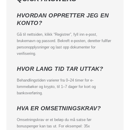
HVORDAN OPPRETTER JEG EN
KONTO?
Gå til nettsiden, klikk “Registrer”, fyll inn e-post,
brukernavn og passord. Bekreft e-posten, deretter fullfør
personopplysninger og last opp dokumenter for
verifisering.
HVOR LANG TID TAR UTTAK?
Behandlingstiden varierer fra 0–24 timer for e-
lommebøker og krypto, til 1–7 dager for kort og
bankoverføring.
HVA ER OMSETNINGSKRAV?
Omsetningskrav er et beløp du må satse før
bonuspenger kan tas ut. For eksempel: 35x