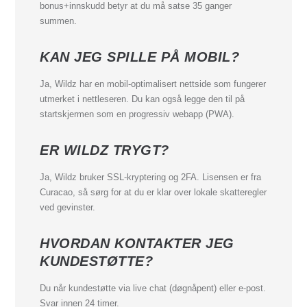
bonus+innskudd betyr at du må satse 35 ganger
summen.
KAN JEG SPILLE PÅ MOBIL?
Ja, Wildz har en mobil-optimalisert nettside som fungerer
utmerket i nettleseren. Du kan også legge den til på
startskjermen som en progressiv webapp (PWA).
ER WILDZ TRYGT?
Ja, Wildz bruker SSL-kryptering og 2FA. Lisensen er fra
Curacao, så sørg for at du er klar over lokale skatteregler
ved gevinster.
HVORDAN KONTAKTER JEG
KUNDESTØTTE?
Du når kundestøtte via live chat (døgnåpent) eller e-post.
Svar innen 24 timer.