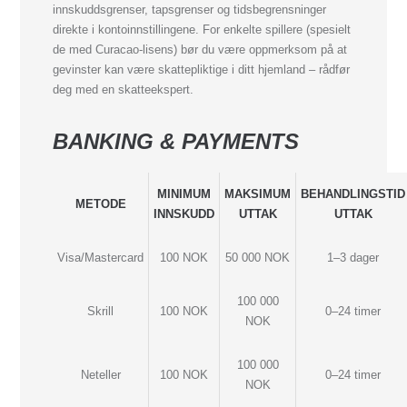
innskuddsgrenser, tapsgrenser og tidsbegrensninger
direkte i kontoinnstillingene. For enkelte spillere (spesielt
de med Curacao-lisens) bør du være oppmerksom på at
gevinster kan være skattepliktige i ditt hjemland – rådfør
deg med en skatteekspert.
BANKING & PAYMENTS
MINIMUM
MAKSIMUM
BEHANDLINGSTID
METODE
INNSKUDD
UTTAK
UTTAK
Visa/Mastercard
100 NOK
50 000 NOK
1–3 dager
100 000
Skrill
100 NOK
0–24 timer
NOK
100 000
Neteller
100 NOK
0–24 timer
NOK