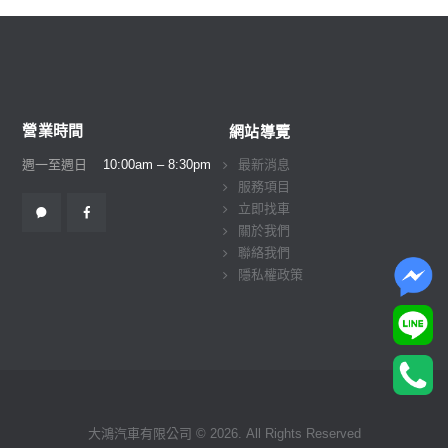
營業時間
網站導覽
週一至週日
10:00am – 8:30pm
最新消息
服務項目
立即找車
關於我們
聯絡我們
隱私權政策
大鴻汽車有限公司 © 2026. All Rights Reserved