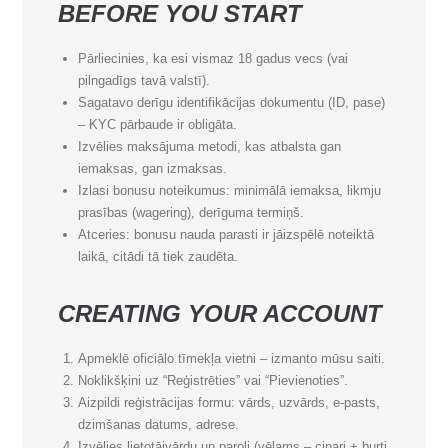
BEFORE YOU START
Pārliecinies, ka esi vismaz 18 gadus vecs (vai
pilngadīgs tavā valstī).
Sagatavo derīgu identifikācijas dokumentu (ID, pase)
– KYC pārbaude ir obligāta.
Izvēlies maksājuma metodi, kas atbalsta gan
iemaksas, gan izmaksas.
Izlasi bonusu noteikumus: minimālā iemaksa, likmju
prasības (wagering), derīguma termiņš.
Atceries: bonusu nauda parasti ir jāizspēlē noteiktā
laikā, citādi tā tiek zaudēta.
CREATING YOUR ACCOUNT
Apmeklē oficiālo tīmekļa vietni – izmanto mūsu saiti.
Noklikšķini uz “Reģistrēties” vai “Pievienoties”.
Aizpildi reģistrācijas formu: vārds, uzvārds, e-pasts,
dzimšanas datums, adrese.
Izvēlies lietotājvārdu un paroli (vēlams – cipari + burti