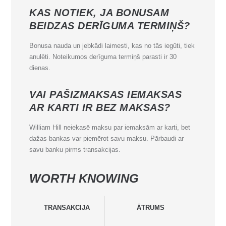
KAS NOTIEK, JA BONUSAM
BEIDZAS DERĪGUMA TERMIŅŠ?
Bonusa nauda un jebkādi laimesti, kas no tās iegūti, tiek
anulēti. Noteikumos derīguma termiņš parasti ir 30
dienas.
VAI PAŠIZMAKSAS IEMAKSAS
AR KARTI IR BEZ MAKSAS?
William Hill neiekasē maksu par iemaksām ar karti, bet
dažas bankas var piemērot savu maksu. Pārbaudi ar
savu banku pirms transakcijas.
WORTH KNOWING
TRANSAKCIJA
ĀTRUMS