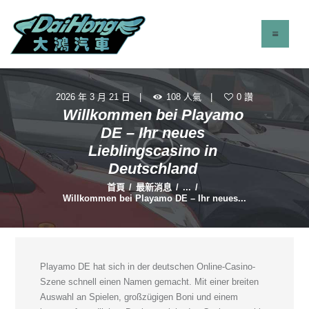
2026 年 3 月 21 日
108
人氣
0
讚
最新消息
Willkommen bei Playamo
服務項目
DE – Ihr neues
Lieblingscasino in
立即找車
Deutschland
聯絡我們
首頁
最新消息
...
關於我們
Willkommen bei Playamo DE – Ihr neues...
Playamo DE hat sich in der deutschen Online-Casino-
Szene schnell einen Namen gemacht. Mit einer breiten
Auswahl an Spielen, großzügigen Boni und einem