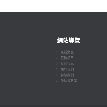
網站導覽
最新消息
服務項目
立即找車
關於我們
聯絡我們
隱私權政策