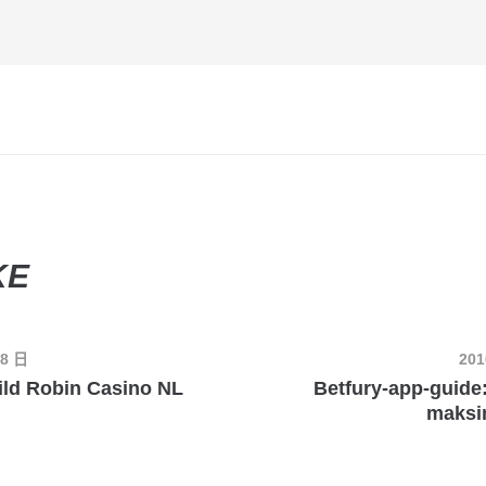
KE
18 日
201
ld Robin Casino NL
Betfury-app-guide
maksi