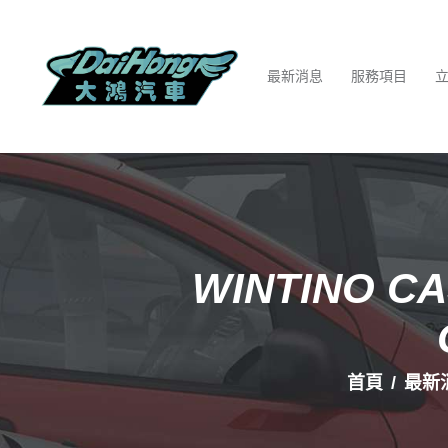
最新消息
服務項目
WINTINO CA
首頁
最新