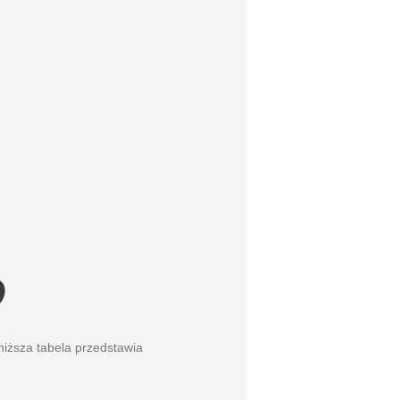
O
iższa tabela przedstawia