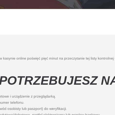
asynie online poświęć pięć minut na przeczytanie tej listy kontrolnej
POTRZEBUJESZ NA
netowe i urządzenie z przeglądarką.
numer telefonu.
d osobisty lub paszport) do weryfikacji.
redytowa/debetowa, portfel elektroniczny lub przelew bankowy.