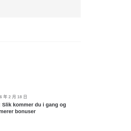
6 年 2 月 18 日
: Slik kommer du i gang og
merer bonuser