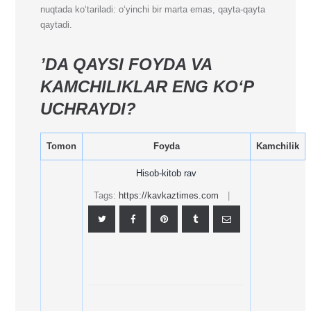
nuqtada ko‘tariladi: o‘yinchi bir marta emas, qayta-qayta
qaytadi.
’DA QAYSI FOYDA VA
KAMCHILIKLAR ENG KO‘P
UCHRAYDI?
Tomon
Foyda
Kamchilik
Hisob-kitob rav
Tags:
https://kavkaztimes.com