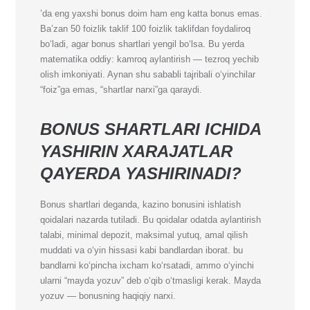
’da eng yaxshi bonus doim ham eng katta bonus emas.
Ba’zan 50 foizlik taklif 100 foizlik taklifdan foydaliroq
bo‘ladi, agar bonus shartlari yengil bo‘lsa. Bu yerda
matematika oddiy: kamroq aylantirish — tezroq yechib
olish imkoniyati. Aynan shu sababli tajribali o‘yinchilar
“foiz”ga emas, “shartlar narxi”ga qaraydi.
BONUS SHARTLARI ICHIDA
YASHIRIN XARAJATLAR
QAYERDA YASHIRINADI?
Bonus shartlari deganda, kazino bonusini ishlatish
qoidalari nazarda tutiladi. Bu qoidalar odatda aylantirish
talabi, minimal depozit, maksimal yutuq, amal qilish
muddati va o‘yin hissasi kabi bandlardan iborat. bu
bandlarni ko‘pincha ixcham ko‘rsatadi, ammo o‘yinchi
ularni “mayda yozuv” deb o‘qib o‘tmasligi kerak. Mayda
yozuv — bonusning haqiqiy narxi.