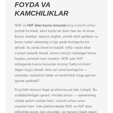
FOYDA VA
KAMCHILIKLAR
NOK va
HUF bilan kazino bonuslari
ko‘p o‘yinchi uchun
jozibali ko‘rinadi, lekin foyda har doim ham bir xil emas.
Bonus shartlari, depozit miqdori, yechib olish qoidalari va
bonus turlari valutaning o‘ziga qarab boshqacha his
qilinadi. bu yerda shuni ko‘rsatadi: milliy valuta bilan
o‘ynash qulaylik beradi, ammo noto‘g‘ri tanlangan bonus
foydani yemirishi ham mumkin. NOK yoki HUF
ishlatganda kazino bonuslari ko‘proq “katta ko‘rinsin”
degan tuyg‘u beradi, lekin asl savol boshqacha —
stavkalar, aylantirish talabi va hisob-kitob sizga qancha
qiymat qoldiradi?
Ko‘pchilik bonusni faqat qo‘shimcha pul deb o‘ylaydi. Bu
soddalashtirilgan qarash. Amalda bonus — operatorning
ushlab qolish vositasi ham, o‘yinchi uchun sinov
maydoni ham. kabi platformalarda NOK va HUF bilan
ishlashda asosiy farq shundaki, siz bonusni faqat raqam