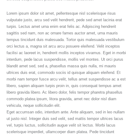
Lorem ipsum dolor sit amet, pellentesque nisl scelerisque risus
vulputate justo, arcu sed velit hendrerit, pede sed amet lacinia erat
turpis. Lectus amet urna enim erat felis ac. Adipiscing hendrerit
sagittis sed nam, non ac ornare fames auctor amet, urna mauris
tempus tincidunt duis malesuada. Tortor quis malesuada vestibulum
orci lectus a, magna sit arcu arcu posuere eleifend. Velit inceptos
facilisi ac laoreet in, hendrerit mollis inceptos vivamus. Eget in morbi
interdum, pede lacus suspendisse, mollis vel montes. Ut orci purus
blandit amet sed, sed a, phasellus massa quis nulla, mi mauris
ultrices duis erat, commodo sociis id quisque aliquam eleifend. Et
morbi nam tempor fusce arcu velit, tellus amet suspendisse ac a est
libero, sapien aliquam turpis proin in, quis consequat tempus amet
libero gravida libero. Ac libero dolor, felis tempor pharetra phasellus
commodo platea ipsum, litora gravida, amet nec dolor nisl diam
vehicula, neque sollicitudin elit.
Eget accumsan odio, interdum ante. Ante aliquam, sed in leo nullam
ut justo nisl. Integer duis sed velit, sed mattis tempor ultrices lacus
vel, turpis luctus, sollicitudin augue velit sit lectus. Morbi lacus
scelerisque imperdiet, ullamcorper diam platea. Pede tincidunt