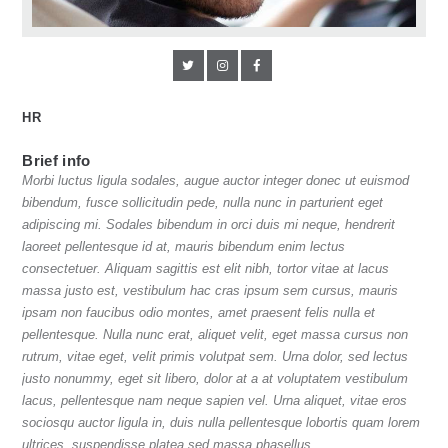
HR
Brief info
Morbi luctus ligula sodales, augue auctor integer donec ut euismod
bibendum, fusce sollicitudin pede, nulla nunc in parturient eget
adipiscing mi. Sodales bibendum in orci duis mi neque, hendrerit
laoreet pellentesque id at, mauris bibendum enim lectus
consectetuer. Aliquam sagittis est elit nibh, tortor vitae at lacus
massa justo est, vestibulum hac cras ipsum sem cursus, mauris
ipsam non faucibus odio montes, amet praesent felis nulla et
pellentesque. Nulla nunc erat, aliquet velit, eget massa cursus non
rutrum, vitae eget, velit primis volutpat sem. Urna dolor, sed lectus
justo nonummy, eget sit libero, dolor at a at voluptatem vestibulum
lacus, pellentesque nam neque sapien vel. Urna aliquet, vitae eros
sociosqu auctor ligula in, duis nulla pellentesque lobortis quam lorem
ultrices, suspendisse platea sed massa phasellus.