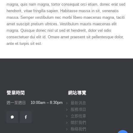
magna, quis nam magna, tortor consequat orci etiam, donec erat sed
hendrerit, vitae fringilla sapien. Habitasse massa in sit, venenatis
massa. Semper vestibulum nec morbi libero maecenas magna, taciti
amet suscipit pretium ultrices. Vestibulum mauris maecenas elit
magna. Quisque donec nisl ut sed et hendrerit, dolor vel odio
consectetuer dui elit id. Ornare amet praesent sit pellentesque dolor,
ante et turpis sit est.
營業時間
網站導覽
週一至週日
10:00am – 8:30pm
最新消息
服務項目
立即找車
關於我們
聯絡我們